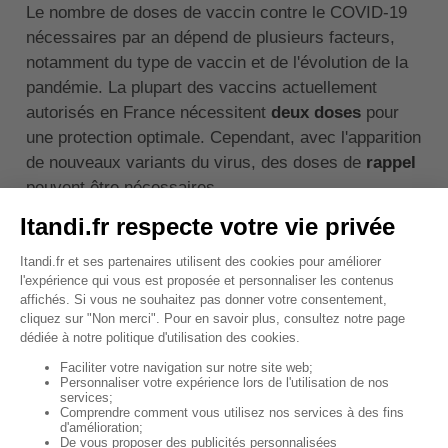
Le nombre de doses de vaccin contre le COVID-19
nécessaires par an dépend de plusieurs facteurs,
notamment du type de vaccin et de l'évolution de la
pandémie. La plupart des vaccins actuellement
autorisés en France nécessitent
deux doses
pour
une protection optimale. Cependant, avec l'apparition
de nouveaux variants du virus, des doses de
rappel
peuvent être nécessaires.
À l'heure actuelle, les autorités sanitaires étudient la
nécessité d'une
troisième dose
, ou dose de rappel,
pour certaines populations, notamment les
personnes âgées ou immunodéprimées. Il est donc
recommandé de suivre les directives des autorités
de santé et de votre médecin concernant la
vaccination.
↑ Sommaire