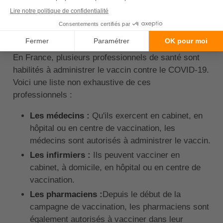
Qui peut vacciner contre le
COVID ?
En France, plusieurs professionnels de santé sont
habilités à administrer le vaccin contre le COVID-19.
Voici une liste non exhaustive de ces
professionnels :
Les médecins :
Qu'ils exercent en cabinet, en
hôpital ou en centre de vaccination, les
médecins sont autorisés à administrer le vaccin.
Les infirmiers :
Ils peuvent vacciner en
cabinet, à domicile, en hôpital ou en centre de
vaccination.
Les pharmaciens :
Depuis le début de la
campagne de vaccination, les pharmaciens sont
également autorisés à vacciner dans leur