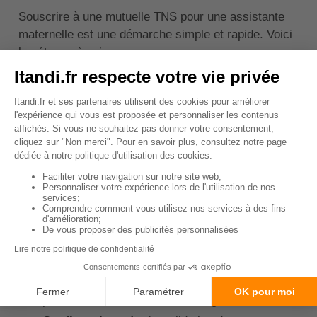
Souscrire à une mutuelle TNS pour une assistante
maternelle est une démarche simple et rapide. Voici
les étapes à suivre :
Évaluation des besoins :
Avant toute chose,
évaluez vos besoins en matière de santé. Cela
vous permettra de choisir les garanties les plus
adaptées à votre situation.
Comparaison des offres :
Comparez les
différentes offres de mutuelles TNS disponibles
sur le marché. Prenez en compte les garanties
proposées, les tarifs, les services annexes, etc.
Souscription :
Une fois l'offre choisie, vous
pouvez souscrire directement en ligne ou par
téléphone. Vous devrez remplir un formulaire
avec vos informations personnelles et
professionnelles, et choisir vos garanties.