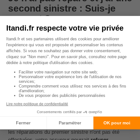
second sinistre : Suis-je
couvert ?
Si vous n'avez
pas effectué les réparations
nécessaires
après un premier sinistre et que vous
subissez un second sinistre, votre couverture peut
être affectée. En effet, la plupart des contrats
d'assurance habitation stipulent que vous avez
l'obligation de minimiser les risques de dommages à
votre propriété. Si vous ne réalisez pas les
réparations nécessaires après un premier sinistre,
vous pourriez être
considéré comme ayant négligé
cette obligation
.
En conséquence, si un second sinistre survient et
qu'il est déterminé qu'il a été aggravé par le fait que
les réparations du premier sinistre n'ont pas été
effectuées, votre assureur pourrait
refuser