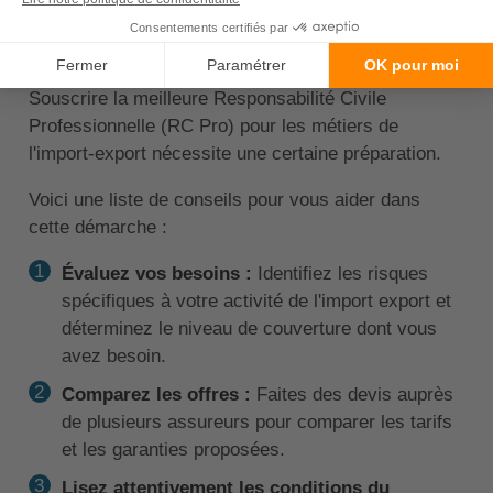
meilleure RC Pro pour les
métiers de l'import export ?
Souscrire la meilleure Responsabilité Civile
Professionnelle (RC Pro) pour les métiers de
l'import-export nécessite une certaine préparation.
Voici une liste de conseils pour vous aider dans
cette démarche :
Évaluez vos besoins :
Identifiez les risques
spécifiques à votre activité de l'import export et
déterminez le niveau de couverture dont vous
avez besoin.
Comparez les offres :
Faites des devis auprès
de plusieurs assureurs pour comparer les tarifs
et les garanties proposées.
Lisez attentivement les conditions du