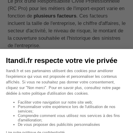
Le prix d'une Responsabilité Civile Professionnelle
(RC Pro) pour les métiers de l'import-export varie en
fonction de
plusieurs facteurs
. Ces facteurs
incluent la taille de l'entreprise, le chiffre d'affaires, le
secteur d'activité, le niveau de risque, le montant de
la couverture souhaitée et l'historique des sinistres
de l'entreprise.
En moyenne, le coût d'une RC Pro pour une
entreprise d'import-export peut aller de q
uelques
centaines à plusieurs milliers d'euros par an
. Il
est donc recommandé de comparer plusieurs offres
pour trouver le contrat le plus adapté à ses besoins
et à son budget.
↑ Sommaire
Comment souscrire la