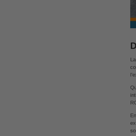
D
La
co
l'
Qu
in
RC
En
ex
so