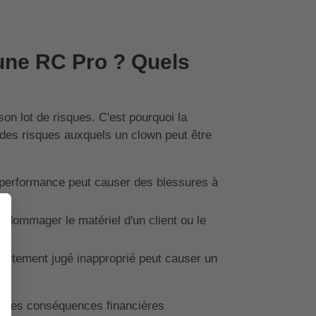
une RC Pro ? Quels
on lot de risques. C'est pourquoi la
 des risques auxquels un clown peut être
 performance peut causer des blessures à
ndommager le matériel d'un client ou le
ortement jugé inapproprié peut causer un
re les conséquences financières