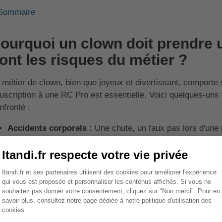
Sommaire
ourquoi un clown doit prendre 
ont les risques du métier ?
 métier de clown, bien que joyeux et divertissant, comporte s
uscription à une RC Pro est essentielle. Voici quelques-uns
nfronté :
Accidents corporels :
Une chute, un faux pas lors d'une
un spectateur ou à un autre clown.
Dommages matériels :
Un accessoire peut se briser et e
lieu de la représentation.
Préjudice moral :
Une blague mal interprétée ou un comp
préjudice moral à un spectateur.
 RC Pro couvre ces risques, protégeant ainsi le clown cont