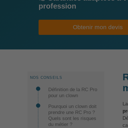
profession
Obtenir mon devis
R
NOS CONSEILS
m
Définition de la RC Pro
pour un clown
L
Pourquoi un clown doit
pr
prendre une RC Pro ?
Dé
Quels sont les risques
du métier ?
ca