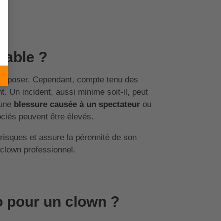
sable ?
se poser. Cependant, compte tenu des
t. Un incident, aussi minime soit-il, peut
 une
blessure causée à un spectateur
ou
ciés peuvent être élevés.
risques et assure la pérennité de son
 clown professionnel.
o pour un clown ?