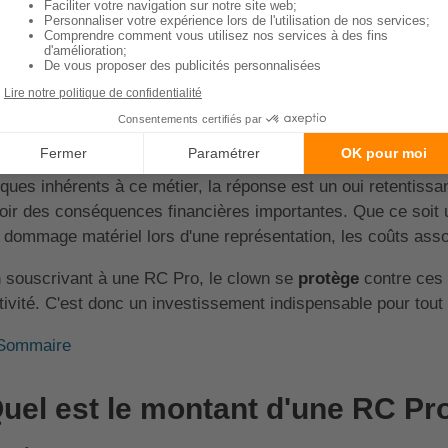
tentiellement lourdes de ces incidents.
Sommaire
C Pro pour un clown : Indispen
 question de la nécessité d'une RC Pro pour un clown peut 
sques inhérents à ce métier, la réponse est un oui retentissan
oir des conséquences financières importantes. Que ce soit
 dommage matériel lors d'une représentation, les coûts asso
 souscrivant à une RC Pro, le clown se
protège
contre ces 
tivité. C'est donc un investissement indispensable pour tout
Sommaire
uel est le montant d'une RC Pr