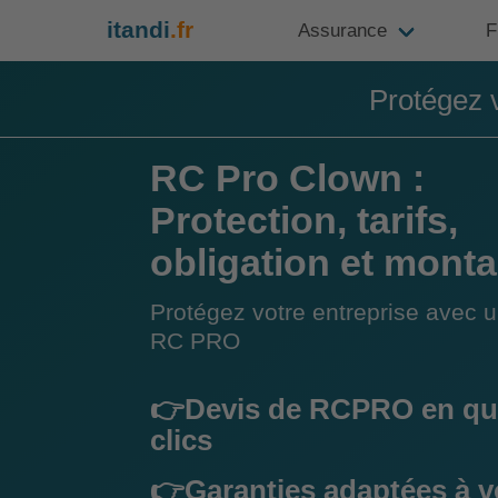
itandi
.fr
Assurance
F
Protégez 
RC Pro Clown :
Protection, tarifs,
obligation et monta
Protégez votre entreprise avec 
RC PRO
👉Devis de RCPRO en qu
clics
👉Garanties adaptées à v