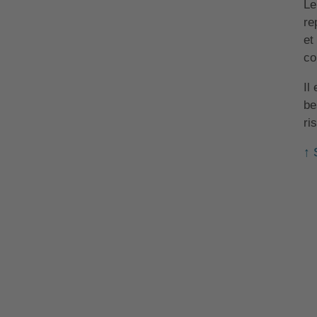
Le
re
et
co
Il
be
ri
↑ 