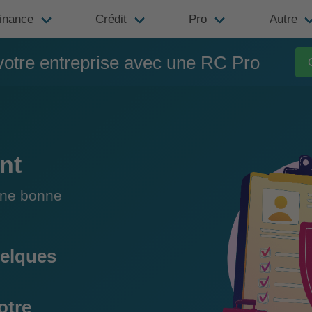
inance
Crédit
Pro
Autre
votre entreprise avec une RC Pro
nt
une bonne
elques
otre