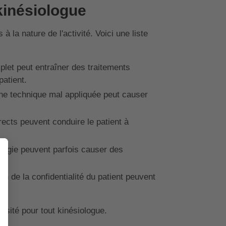
kinésiologue
 la nature de l'activité. Voici une liste
plet peut entraîner des traitements
patient.
e technique mal appliquée peut causer
rects peuvent conduire le patient à
ologie peuvent parfois causer des
on de la confidentialité du patient peuvent
ssité pour tout kinésiologue.