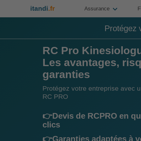
itandi
.fr
Assurance
F
Protégez 
RC Pro Kinesiologu
Les avantages, ris
garanties
Protégez votre entreprise avec 
RC PRO
👉Devis de RCPRO en qu
clics
👉Garanties adaptées à v