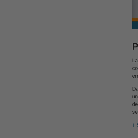
P
La
co
er
Da
un
de
se
↑ 