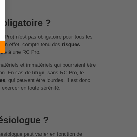
bligatoire ?
 Pro) n'est pas obligatoire pour tous les
s. En effet, compte tenu des
risques
rire à une RC Pro.
ériels et immatériels qui pourraient être
ion. En cas de
litige
, sans RC Pro, le
es
, qui peuvent être lourdes. Il est donc
 exercer en toute sérénité.
nésiologue ?
nésiologue peut varier en fonction de