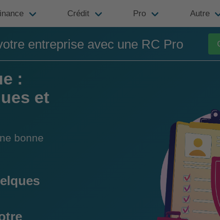
inance
Crédit
Pro
Autre
votre entreprise avec une RC Pro
e :
ques et
une bonne
elques
otre