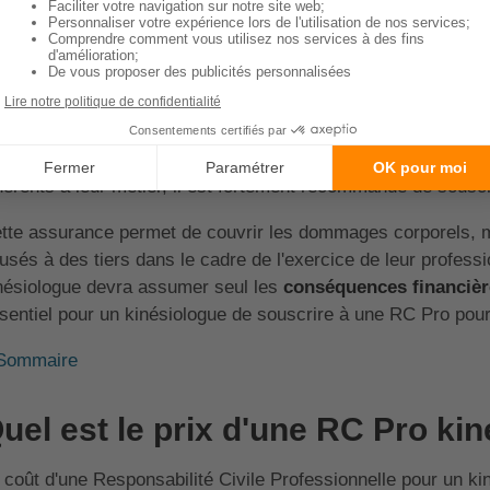
Sommaire
a RC Pro kinésiologue est-elle o
 souscription à une Responsabilité Civile Professionnelle (RC
ofessionnels de santé, mais elle l'est pour les kinésiologue
hérents à leur métier, il est fortement recommandé de sousc
tte assurance permet de couvrir les dommages corporels, mat
usés à des tiers dans le cadre de l'exercice de leur profess
nésiologue devra assumer seul les
conséquences financièr
sentiel pour un kinésiologue de souscrire à une RC Pro pour
Sommaire
uel est le prix d'une RC Pro ki
 coût d'une Responsabilité Civile Professionnelle pour un ki