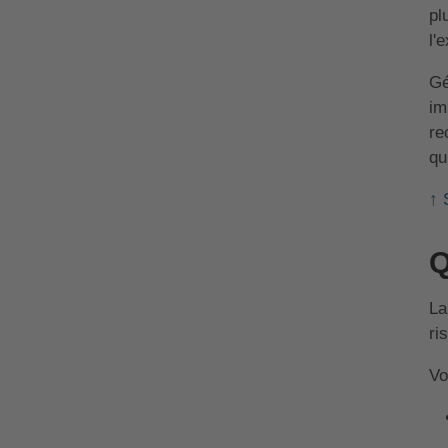
pl
l'
Gé
im
re
qu
↑ 
Q
La
ri
Vo