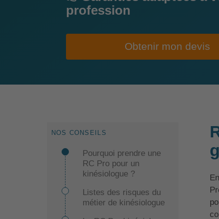
profession
Obtenir mon devis
R
NOS CONSEILS
g
Pourquoi prendre une
RC Pro pour un
kinésiologue ?
En
Pr
Listes des risques du
po
métier de kinésiologue
co