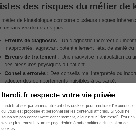
istes des risques du métier de 
 métier de kinésiologue comporte plusieurs risques inhérents à
n exhaustive de ces risques :
Erreurs de diagnostic :
Un diagnostic incorrect ou incom
inappropriés, aggravant potentiellement l'état de santé du 
Erreurs de traitement :
Une mauvaise manipulation ou un
des blessures physiques au patient.
Conseils erronés :
Des conseils mal interprétés ou incor
adopter des comportements nuisibles à sa santé.
Incidents matériels :
Les équipements utilisés en kinési
accidents, comme des chutes ou des blessures.
Incidents immatériels :
Des problèmes tels que la violati
également survenir.
ce à ces risques, la souscription à une RC Pro est une néce