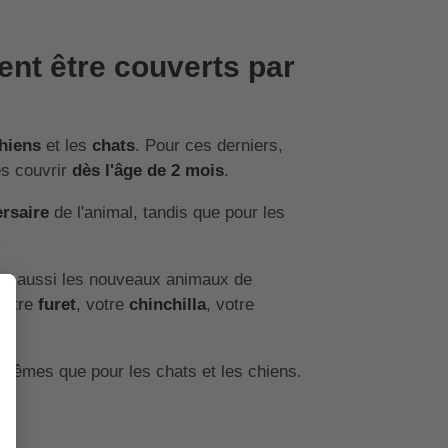
ent être couverts par
hiens
et les
chats
. Pour ces derniers,
es couvrir
dès l'âge de 2 mois
.
ersaire
de l'animal, tandis que pour les
.
ger aussi les nouveaux animaux de
votre
furet
, votre
chinchilla
, votre
s mêmes que pour les chats et les chiens.