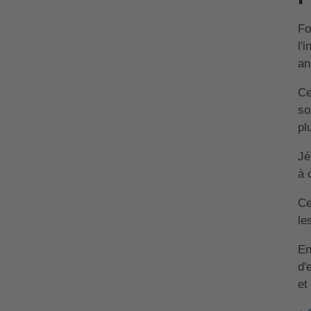
Quels sont les avis sur
l'assurance pour
Fo
animaux SantéVet ?
l'
an
Ce
so
pl
Jé
à 
Ce
le
En
d'
et