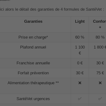
ici alors le détail des garanties de 4 formules de SantéVet :
Garanties
Light
Confor
+
Prise en charge*
60 %
80 %
Plafond annuel
1 100
1 800 
€
Franchise annuelle
0 €
30 €
Forfait prévention
30 €
75 €
Alimentation thérapeutique **
❌
❌
SantéVet urgences
✅
✅