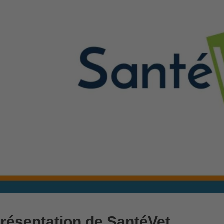
résentation de SantéVet