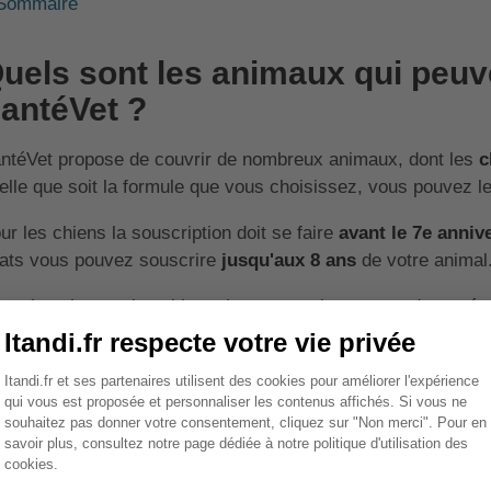
Sommaire
uels sont les animaux qui peuv
antéVet ?
ntéVet propose de couvrir de nombreux animaux, dont les
c
elle que soit la formule que vous choisissez, vous pouvez l
ur les chiens la souscription doit se faire
avant le 7e anniv
ats vous pouvez souscrire
jusqu'aux 8 ans
de votre animal
tre les chats et les chiens, la compagnie propose de proté
mpagnie. Vous pouvez alors souscrire une assurance pour 
rroquet
, votre
lapin
ou votre
cobaye
.
anmoins, les limites d'âge à la souscription ne sont pas le
s voici en détail :