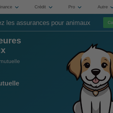
inance
Crédit
Pro
Autre
z les assurances pour animaux
Co
eures
ux
mutuelle
utuelle