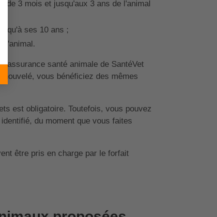
ge de 3 mois et jusqu'aux 3 ans de l'animal
jusqu'à ses 10 ans ;
 l'animal.
e l'assurance santé animale de SantéVet
t renouvelé, vous bénéficiez des mêmes
uets est obligatoire. Toutefois, vous pouvez
 identifié, du moment que vous faites
nt être pris en charge par le forfait
 animaux proposées