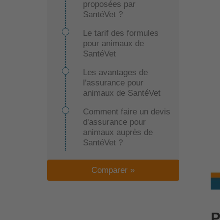
proposées par
SantéVet ?
Le tarif des formules
pour animaux de
SantéVet
Les avantages de
l'assurance pour
animaux de SantéVet
Comment faire un devis
d'assurance pour
animaux auprès de
SantéVet ?
Les moyens de contact
Comparer »
de SantéVet
Quels sont les motifs
valables pour résilier un
contrat chez SantéVet ?
P