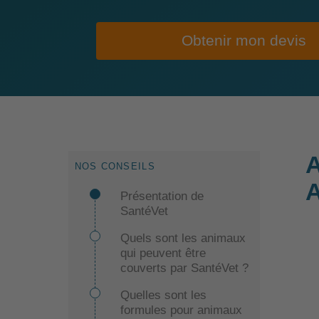
Obtenir mon devis
A
NOS CONSEILS
A
Présentation de
SantéVet
Quels sont les animaux
qui peuvent être
couverts par SantéVet ?
Quelles sont les
formules pour animaux