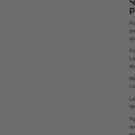
p
P
pr
ap
Po
La
da
Mê
co
La
de
Po
qu
ma