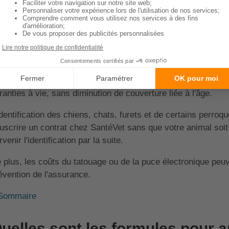
Pour les chinchillas, les lapins et les cobayes
: dès l'â
;
Pour les perroquets
: dès les 3 mois de votre animal et 
Pour les furets
: dès l'âge de 3 mois et jusqu'aux 2 ans de
lgré ces limites d'âge pour souscrire un contrat, sachez qu
uvre votre animal à vie. Concrètement, si votre contrat es
ranties à vie, sans diminution de couverture liée à l'âge.
identification des chiens, chats, furets et de certains perroq
uscrire un contrat chez SantéVet sans que votre animal soit
rvenir l'identification par la suite.
 plus, les coûts du tatouage ou de la puce électronique peuve
évention de l'assurance.
Sommaire
uelles sont les formules pour