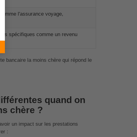
te comme l'assurance voyage,
tions spécifiques comme un revenu
te bancaire la moins chère qui répond le
différentes quand on
ns chère ?
avoir un impact sur les prestations
er :