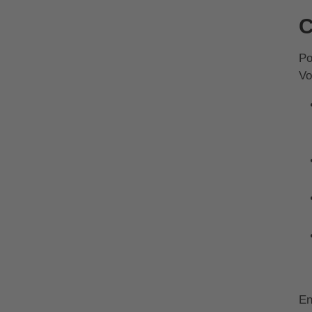
C
Po
Vo
En