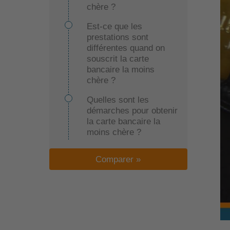
chère ?
Est-ce que les
prestations sont
différentes quand on
souscrit la carte
bancaire la moins
chère ?
Quelles sont les
démarches pour obtenir
la carte bancaire la
moins chère ?
Faut-il régulièrement
Comparer »
changer de banque pour
obtenir la carte bancaire
la moins chère ?