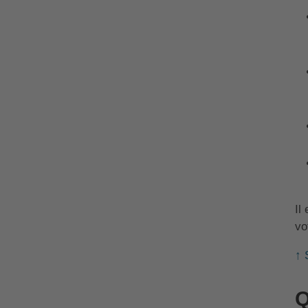
Il
vo
↑ 
Q