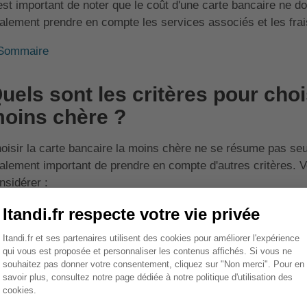
 est important de noter que le coût d'une carte bancaire ne doit
alement prendre en compte les services associés et les fra
Sommaire
uels sont les critères pour chois
oins chère ?
oisir la carte bancaire la moins chère ne se résume pas seu
alement important de prendre en compte d'autres critères. Voi
nsidérer :
Critère
Description
Coût de la carte
C'est le coût annuel de la carte bancaire
et des types de cartes.
Frais annexes
Ce sont les frais associés à l'utilisation