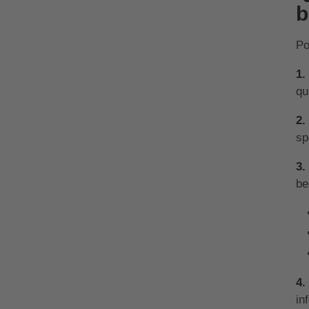
b
Po
1.
qu
2.
sp
3.
be
4.
in