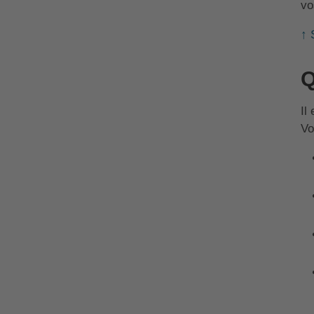
vo
↑ 
Q
Il
Vo