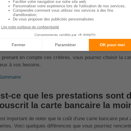
virement, etc.
Services
Ce sont les services offerts par la car
associés
l'assistance juridique, etc.
Conditions
Certaines cartes nécessitent des condi
d'obtention
minimum ou un dépôt initial.
 prenant en compte ces critères, vous pourrez choisir la car
eux à vos besoins.
Sommaire
st-ce que les prestations sont 
ouscrit la carte bancaire la moi
 est important de noter que le coût d'une carte bancaire peut 
fertes. Voici quelques différences que vous pourriez rencontr