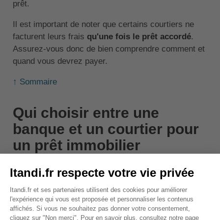
prêt.
Il est important de noter que certains courtiers ne
facturent leurs frais
qu'une fois le prêt accordé
.
Assurez-vous donc de bien comprendre comment et
quand vous devrez payer.
↑ Sommaire
Qui choisir entre une
banque et un courtier pour
un prêt immobilier
complexe ?
Si vous êtes confronté à une situation de
prêt
immobilier
complexe, il est généralement préférable
de passer par un
courtier
. Les situations complexes