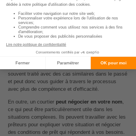
peuvent inclure des problèmes de crédit, des
revenus irréguliers ou l'achat d'un type de propriété
non standard. Dans ces cas, l'expertise et les
connaissances d'un courtier peuvent être
inestimables.
Un courtier a accès à une
variété de prêteurs
et de
produits de prêt, ce qui signifie qu'il est plus
susceptible de
trouver une solution
qui convient à
votre situation. De plus, un courtier expérimenté a
souvent traité avec des cas similaires dans le passé
et peut donc vous guider à travers le processus
avec plus de compétence et d'efficacité.
En outre, un courtier
peut négocier en votre nom
,
ce qui peut être particulièrement utile dans les
situations complexes. Ils peuvent travailler avec les
prêteurs pour expliquer votre situation et négocier
des conditions de prêt qui répondent à vos besoins.