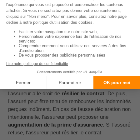
l'assurance auto ?
La
fausse déclaration à l'assurance auto
, que ce
soit au moment de la souscription du contrat ou lors
d'un sinistre, est une pratique frauduleuse
sévèrement punie par la loi. En effet, selon le Code
des assurances, l'assuré est
tenu de déclarer
exactement les
circonstances qui sont de nature à
faire apprécier par l'assureur les risques qu'il prend
en charge.
En cas de fausse déclaration intentionnelle,
l'assureur a le droit de
résilier le contrat
. De plus,
l'assuré peut être tenu de rembourser les indemnités
perçues indûment. En cas de fausse déclaration non
intentionnelle, l'assureur peut proposer une
augmentation de la prime d'assurance
. Si l'assuré
refuse, l'assureur peut résilier le contrat.