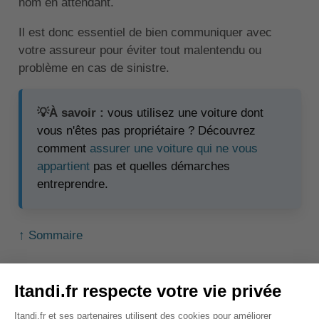
nom en attendant.
Il est donc essentiel de bien communiquer avec
votre assureur pour éviter tout malentendu ou
problème en cas de sinistre.
💡À savoir :
vous utilisez une voiture dont
vous n'êtes pas propriétaire ? Découvrez
comment
assurer une voiture qui ne vous
appartient
pas et quelles démarches
entreprendre.
↑ Sommaire
Quels sont les risques en
cas de fausse déclaration à