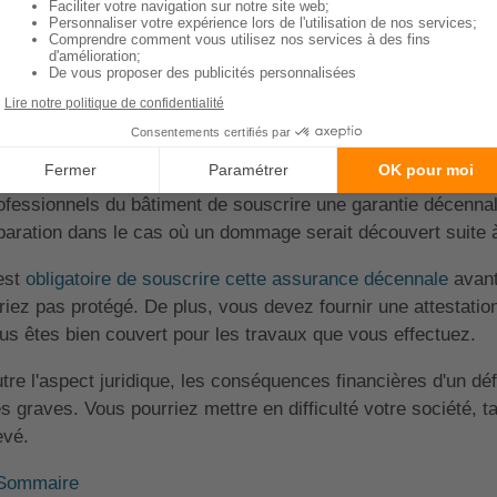
 toiture d'une maison a vocation à la protéger des intempéri
us devez alors faire en sorte qu'elle ait une grande résistan
 tant que couvreur, votre responsabilité peut être engagée
ns les 10 ans suivant la livraison des travaux.
est donc pour protéger le propriétaire du logement et votre s
ofessionnels du bâtiment de souscrire une garantie décennale
paration dans le cas où un dommage serait découvert suite 
 est
obligatoire de souscrire cette assurance décennale
avant
riez pas protégé. De plus, vous devez fournir une attestation 
us êtes bien couvert pour les travaux que vous effectuez.
tre l'aspect juridique, les conséquences financières d'un d
ès graves. Vous pourriez mettre en difficulté votre société, t
evé.
Sommaire