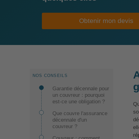
Obtenir mon devis
A
NOS CONSEILS
g
Garantie décennale pour
un couvreur : pourquoi
est-ce une obligation ?
Qu
so
Que couvre l'assurance
dé
décennale d'un
couvreur ?
el
ré
Couvreur : comment