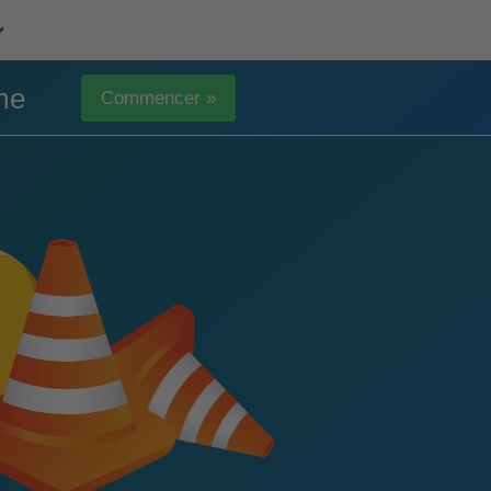
me
Commencer »