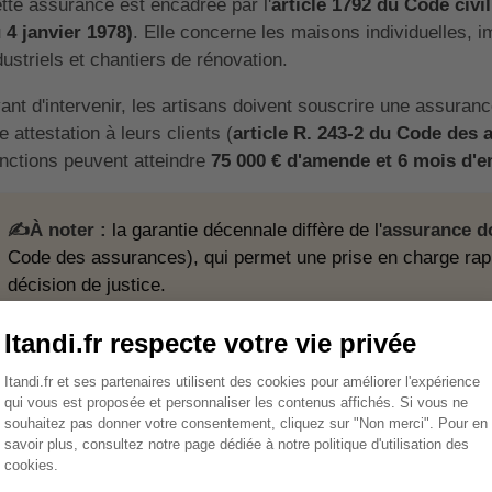
tte assurance est encadrée par l'
article 1792 du Code civil
 4 janvier 1978)
. Elle concerne les maisons individuelles, 
dustriels et chantiers de rénovation.
ant d'intervenir, les artisans doivent souscrire une assurance
e attestation à leurs clients (
article R. 243-2 du Code des
nctions peuvent atteindre
75 000 € d'amende et 6 mois d'
✍️À noter :
la garantie décennale diffère de l'
assurance 
Code des assurances), qui permet une prise en charge rap
décision de justice.
Sommaire
arantie décennale pour un couv
e une obligation ?