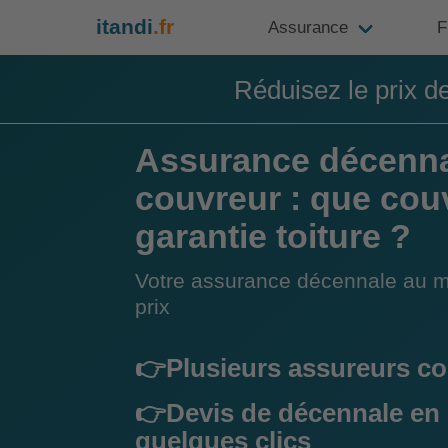
itandi
.fr
Assurance
F
Réduisez le prix d
Assurance décenn
couvreur : que couv
garantie toiture ?
Votre assurance décennale au m
prix
👉Plusieurs assureurs c
👉Devis de décennale en
quelques clics