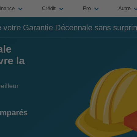
inance
Crédit
Pro
Autre
e votre Garantie Décennale sans surpri
ale
re la
eilleur
omparés