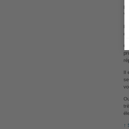
La
Vo
En
da
C'
pr
ré
Il
se
vo
Ou
tr
él
↑ 