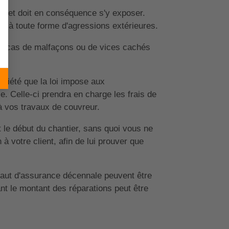
es et doit en conséquence s'y exposer.
ce à toute forme d'agressions extérieures.
 en cas de malfaçons ou de vices cachés
ociété que la loi impose aux
. Celle-ci prendra en charge les frais de
à vos travaux de couvreur.
 le début du chantier, sans quoi vous ne
à votre client, afin de lui prouver que
éfaut d'assurance décennale peuvent être
ant le montant des réparations peut être