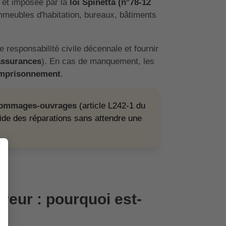
et imposée par la
loi Spinetta (n°78-12
immeubles d'habitation, bureaux, bâtiments
 responsabilité civile décennale et fournir
 assurances
). En cas de manquement, les
emprisonnement
.
dommages-ouvrages
(article L242-1 du
ide des réparations sans attendre une
reur : pourquoi est-