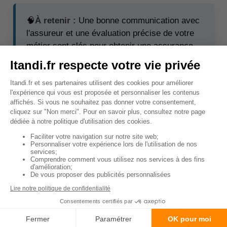
🧠
À retenir :
Une bonne communication avec
l'assureur et une évaluation précise de votre
métier sont clés pour obtenir une assurance
adéquate.
↑ Sommaire
Comment faire pour trouver
la meilleure assurance de
prêt lorsqu'on est livreur ?
En tant que
livreur
, trouver la meilleure
assurance
de prêt
peut sembler compliqué. Cependant, en
suivant ces étapes, vous pouvez trouver une offre
adaptée à vos besoins :