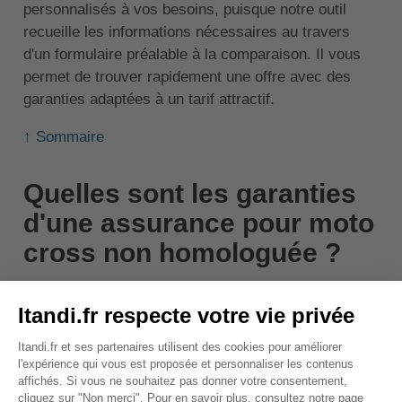
personnalisés à vos besoins, puisque notre outil
recueille les informations nécessaires au travers
d'un formulaire préalable à la comparaison. Il vous
permet de trouver rapidement une offre avec des
garanties adaptées à un tarif attractif.
↑ Sommaire
Quelles sont les garanties
d'une assurance pour moto
cross non homologuée ?
Comme nous l'avons dit précédemment, si vous
possédez une moto cross non homologuée,
l'obligation d'assurance ne concerne que la garantie
responsabilité civile
. Si vous souhaitez vous
couvrir seulement à ce titre, vous pouvez alors