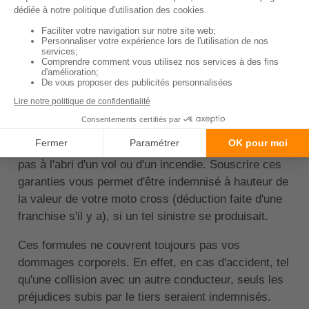
souscrire une formule au tiers.
Pour être davantage couvert, notamment contre les
risques de
vol
si votre moto a une valeur élevée,
vous pouvez privilégier une formule au tiers
intermédiaire. Elle comprend cette garantie et peut
aussi prévoir la garantie
incendie
.
Même si vous gardez votre deux-roues dans un
garage fermé lorsque vous ne l'utilisez pas, elle n'est
pas à l'abri d'un vol ou d'un incendie. Souscrire ces
garanties vous permet d'être indemnisé à hauteur de
la valeur de votre moto cross (déduction faite d'une
franchise s'il y a), si un tel sinistre se produisait.
Ces formules ne couvrent toujours pas vos
dommages corporels. En effet, en cas d'accident, tel
qu'une collision avec un autre conducteur, seuls les
préjudices subis par le tiers seraient indemnisés.