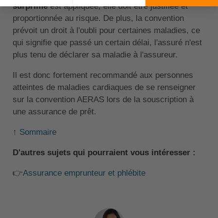
surprime
est appliquée, elle doit être justifiée et
proportionnée au risque. De plus, la convention
prévoit un droit à l'oubli pour certaines maladies, ce
qui signifie que passé un certain délai, l'assuré n'est
plus tenu de déclarer sa maladie à l'assureur.
Il est donc fortement recommandé aux personnes
atteintes de maladies cardiaques de se renseigner
sur la convention AERAS lors de la souscription à
une assurance de prêt.
↑ Sommaire
D'autres sujets qui pourraient vous intéresser :
👉
Assurance emprunteur et phlébite