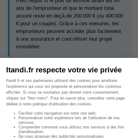
n'est requis si le prêt se termine avant les 60
ans de l'emprunteur et que le montant total
assuré reste en deçà de 200 000 € (ou 400 000
€ pour un couple). Grâce à ces mesures, les
emprunteurs peuvent accéder plus facilement
à une assurance et concrétiser leur projet
immobilier.
↑ Sommaire
Comment bien choisir son
assurance de prêt à taux
zéro ?
Le choix d'une assurance pour un prêt à taux zéro
(PTZ) peut avoir un
impact significatif sur vos