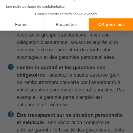
finances
. Voici les étapes clés pour sélectionner
l'offre la plus adaptée à vos besoins :
Comparer l'assurance groupe et la délégation
d'assurance
: les banques proposent une
assurance groupe standardisée, mais une
délégation d'assurance, souscrite auprès d'un
assureur externe, peut offrir des tarifs plus
avantageux et des garanties personnalisées.
Limiter la quotité et les garanties non
obligatoires
: adaptez la quotité assurée (part
de remboursement couverte par l'assurance) à
votre situation pour éviter des coûts inutiles. Par
exemple, la garantie perte d'emploi est
optionnelle et coûteuse.
Être transparent sur sa situation personnelle
et médicale
: une déclaration complète et
précise garantit l'efficacité des garanties et évite