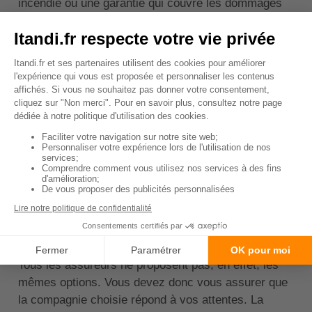
incendie ou une garantie qui couvre les dommages
matériels en cas d'accident.
↑ Sommaire
Bien choisir son assurance
scooter temporaire
Un
comparateur en ligne
vous permet d'obtenir une
sélection des meilleures offres. Une fois cette étape
passée, il convient d'examiner les contrats proposés
afin de choisir celui qui répond le mieux à vos
besoins. Parmi les éléments à examiner, on retrouve
notamment les garanties optionnelles.
Tous les assureurs ne proposent pas, en effet, les
mêmes options. Vous devez donc vous assurer que
la compagnie choisie répond à vos attentes. La