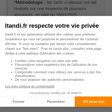
*Méthodologie :
les tarifs ci-dessus ont été
réalisés sur une moyenne de plusieurs
assureurs, en date du 16/01/2025.
↑ Sommaire
Quels documents présenter
pour assurer un XMAX ?
Pour souscrire l'assurance d'une moto ou d'un
scooter, certains documents sont indispensables.
Vous devez ainsi fournir la
carte grise ou le
certificat d'immatriculation
du véhicule. La
photocopie de votre permis de conduire ou de votre
Brevet de Sécurité routière est également
nécessaire.