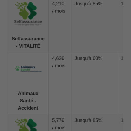
4,21€
Jusqu'à 85%
1 00
/ mois
Selfassurance
- VITALITÉ
4,62€
Jusqu'à 60%
1 00
/ mois
Animaux
Santé -
Accident
5,77€
Jusqu'à 85%
1 50
/ mois