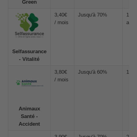
Green
3,40€
Jusqu'à 70%
1 00
/ mois
an
Selfassurance
- Vitalité
3,80€
Jusqu'à 60%
1 00
/ mois
Animaux
Santé -
Accident
3,90€
Jusqu'à 70%
2 00