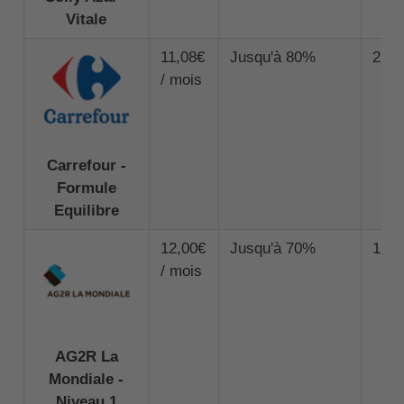
Vitale
11,08€
Jusqu'à 80%
2 00
/ mois
Carrefour -
Formule
Equilibre
12,00€
Jusqu'à 70%
1 20
/ mois
AG2R La
Mondiale -
Niveau 1