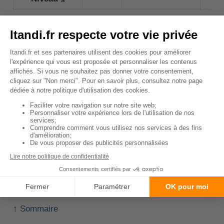
*Méthodologie
: simulation (à jour) réalisée
le 15/01/2025 pour une assurance santé pour
chat formule medium pour un Angora Turc de
1 an.
Vous souhaitez accéder à un comparatif plus
complet ?
👉 Ici se trouve notre
comparatif complet des
mutuelles pour les chats
(par garanties, prix, ...)
👉 Accédez à notre
comparateur interactif pour
obtenir des résultats adaptés à votre chat
↑ Sommaire