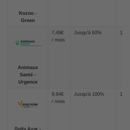
Kozoo -
Green
7,49€
Jusqu'à 60%
1 00
/ mois
Animaux
Santé -
Urgence
9,94€
Jusqu'à 100%
1 50
/ mois
Solly Azar -