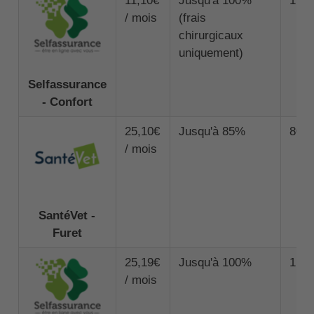
11,10€
Jusqu'à 100%
1 50
/ mois
(frais
chirurgicaux
uniquement)
Selfassurance
- Confort
25,10€
Jusqu'à 85%
800
/ mois
SantéVet -
Furet
25,19€
Jusqu'à 100%
1 50
/ mois