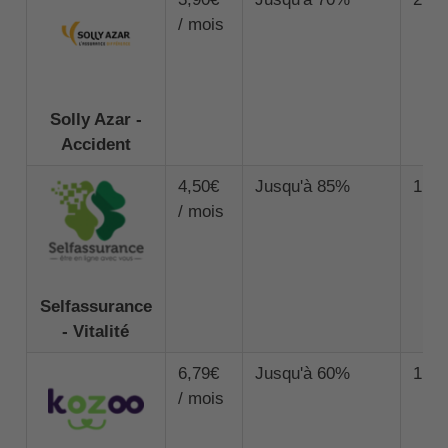
/ mois
Solly Azar -
Accident
4,50€
Jusqu'à 85%
1 50
/ mois
Selfassurance
- Vitalité
6,79€
Jusqu'à 60%
1 00
/ mois