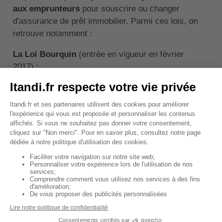
aux emprunteurs
pour souscrire ou changer
d'assurance de prêt immobilier. Parmi ces lois, on
retrouve notamment :
La Loi Bourquin
(entrée en vigueur en février
2017) :
Autorise la résiliation de l'assurance emprunteur
à l'échéance annuelle.
Permet de changer d'assurance emprunteur
chaque année, à la date anniversaire de la
signature du contrat de prêt.
La Loi Lemoine
(entrée en vigueur en février 2022) :
Permet de résilier l'assurance emprunteur à tout
moment.
A été mise en application de manière
progressive, en juin et septembre 2022.