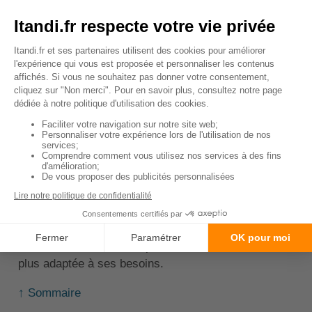
conçues pour les professionnels de l'assurance, y
compris les agents généraux.
Ces mutuelles prennent en compte les
spécificités
du métier
et proposent des garanties adaptées. Par
exemple, elles peuvent offrir une meilleure
couverture pour les risques liés à la responsabilité
professionnelle, ou encore proposer des services
d'assistance spécifiques.
Toutefois, il est important de comparer les offres et
de bien lire les conditions de chaque contrat avant
de faire un choix. Il peut également être judicieux de
se faire accompagner par un courtier ou un
conseiller en assurance pour trouver la mutuelle la
plus adaptée à ses besoins.
↑ Sommaire