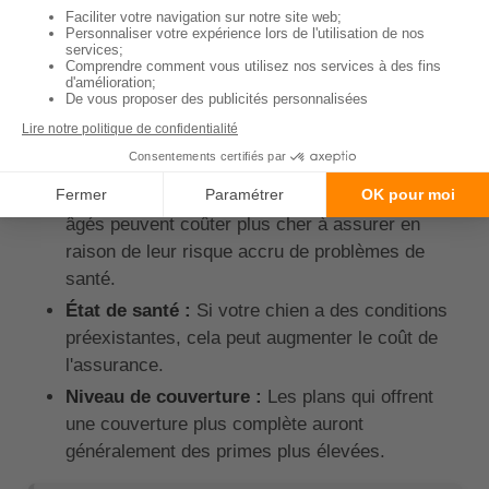
des Pyrénées?
Le coût d'une mutuelle pour un berger des Pyrénées
peut varier en fonction de plusieurs facteurs. Voici
quelques-uns des éléments qui peuvent influencer le
coût :
Âge du chien :
Les chiots et les chiens plus
âgés peuvent coûter plus cher à assurer en
raison de leur risque accru de problèmes de
santé.
État de santé :
Si votre chien a des conditions
préexistantes, cela peut augmenter le coût de
l'assurance.
Niveau de couverture :
Les plans qui offrent
une couverture plus complète auront
généralement des primes plus élevées.