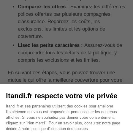
Comparez les offres :
Examinez les différentes
polices offertes par plusieurs compagnies
d'assurance. Regardez les coûts, les
exclusions, les limites et les options de
couverture.
Lisez les petits caractères :
Assurez-vous de
comprendre tous les détails de la politique, y
compris les exclusions et les limites.
En suivant ces étapes, vous pouvez trouver une
mutuelle qui offre la meilleure couverture pour votre
berger des Pyrénées.
↑ Sommaire
Quel est le coût d'une
mutuelle pour un berger