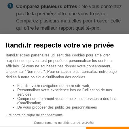
Comparez plusieurs offres
: Ne vous contentez
pas de la première offre que vous trouvez.
Comparez plusieurs mutuelles pour trouver celle
qui offre le meilleur rapport qualité-prix.
Examinez les exclusions
: Certaines mutuelles
peuvent exclure certaines conditions ou
traitements. Assurez-vous de lire attentivement
les termes et conditions.
Considérez les besoins spécifiques de votre
chien
: Chaque chien est unique. Considérez les
besoins spécifiques de votre berger hollandais,
comme son âge, sa race et son état de santé
général.
Prenez en compte le coût
: Le coût de la
mutuelle est un facteur important, mais il ne
devrait pas être le seul critère. Assurez-vous