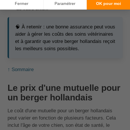
que la couverture est adéquate pour les besoins
de votre chien.
🧠
À retenir
: une bonne assurance peut vous
aider à gérer les coûts des soins vétérinaires
et à garantir que votre berger hollandais reçoit
les meilleurs soins possibles.
↑ Sommaire
Le prix d'une mutuelle pour
un berger hollandais
Le coût d'une mutuelle pour un berger hollandais
peut varier en fonction de plusieurs facteurs. Cela
inclut l'âge de votre chien, son état de santé, le