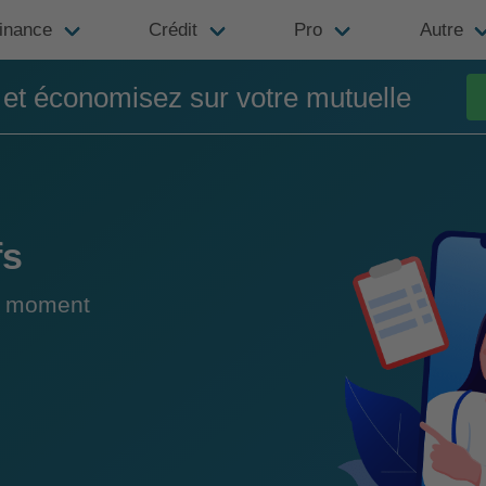
inance
Crédit
Pro
Autre
t économisez sur votre mutuelle
fs
du moment