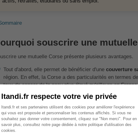
actifs, retraités, étudiants ou sans emploi.
Sommaire
ourquoi souscrire une mutuelle
uscrire une mutuelle Corse présente plusieurs avantages.
Tout d'abord, elle permet de bénéficier d'une
couverture s
région. En effet, la Corse a des particularités en termes 
taux de cancer de la peau plus élevé qu'ailleurs en France,
importante. Une mutuelle Corse prend en compte ces spéci
adaptées.
Ensuite, une mutuelle Corse peut proposer des
tarifs plu
nationales, grâce à une meilleure connaissance du terrain 
Elle peut également offrir des services de proximité, co
client dédié.