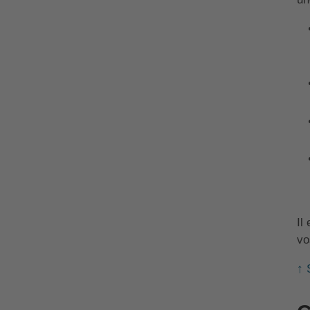
Il
vo
↑ 