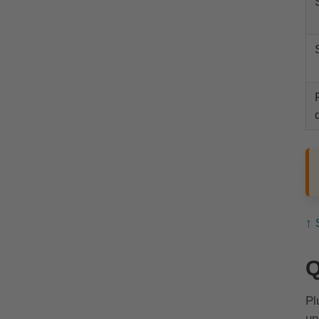
↑ 
Q
Pl
un