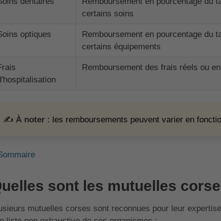
Soins dentaires
Remboursement en pourcentage du tari
certains soins
Soins optiques
Remboursement en pourcentage du tari
certains équipements
Frais
Remboursement des frais réels ou en 
d'hospitalisation
✍️
À noter
: les remboursements peuvent varier en fonction
Sommaire
uelles sont les mutuelles corse
usieurs mutuelles corses sont reconnues pour leur expertise 
e liste non exhaustive de ces organismes :