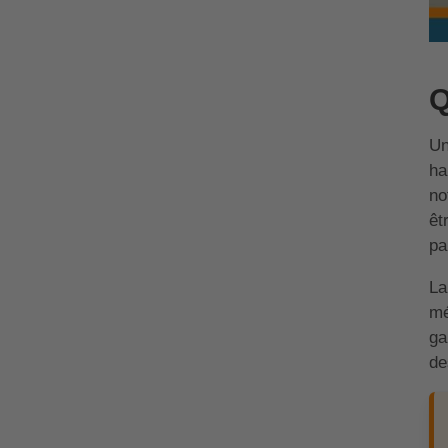
Q
Un
ha
no
êt
par
La
mé
ga
de