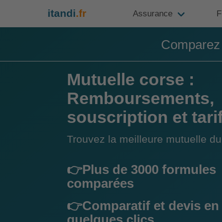
itandi
.fr
Assurance
F
Comparez e
Mutuelle corse :
Remboursements,
souscription et tari
Trouvez la meilleure mutuelle 
👉Plus de 3000 formules
comparées
👉Comparatif et devis en
quelques clics