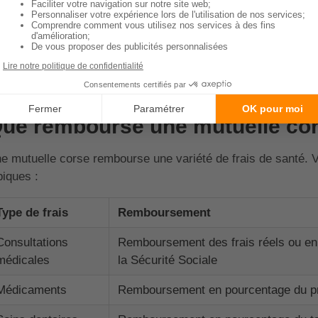
Enfin, souscrire une mutuelle Corse, c'est aussi soutenir l'
solidarité régionale. En effet, les cotisations des adhéren
prévention et de soutien aux personnes en difficulté.
Sommaire
ue rembourse une mutuelle cor
e mutuelle corse rembourse une variété de frais de santé.
piques :
Type de frais
Remboursement
Consultations
Remboursement des frais réels ou en 
médicales
la Sécurité Sociale
Médicaments
Remboursement en pourcentage du pr