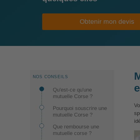
Obtenir mon devis
M
NOS CONSEILS
e
Qu'est-ce qu'une
mutuelle Corse ?
Vo
Pourquoi souscrire une
sp
mutuelle Corse ?
id
Que rembourse une
mutuelle corse ?