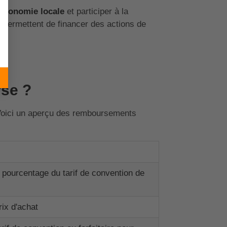
économie locale
et participer à la
ts permettent de financer des actions de
se ?
 Voici un aperçu des remboursements
pourcentage du tarif de convention de
ix d'achat