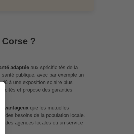
 Corse ?
anté adaptée
aux spécificités de la
de santé publique, avec par exemple un
 dû à une exposition solaire plus
ficités et propose des garanties
s avantageux
que les mutuelles
et des besoins de la population locale.
mme des agences locales ou un service