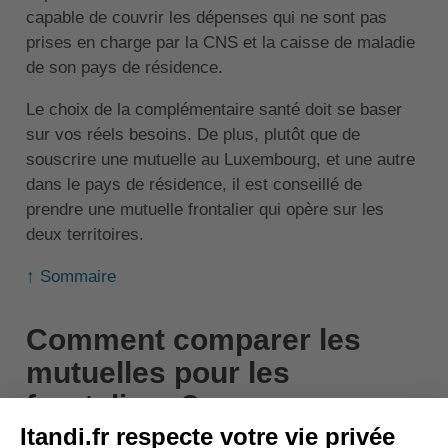
capable de couvrir les dépenses qui ne sont pas
prises en charge par la CNS et la caisse de maladie
de son pays de résidence.
Le choix de la complémentaire santé doit se baser
sur vos réels besoins. De plus, plutôt que de
souscrire une mutuelle au Luxembourg, et une autre
dans le pays de résidence, il est conseillé de
prendre une mutuelle frontalier qui opère sur les
deux territoires.
↑ Sommaire
Comment comparer les
mutuelles pour les
frontaliers ?