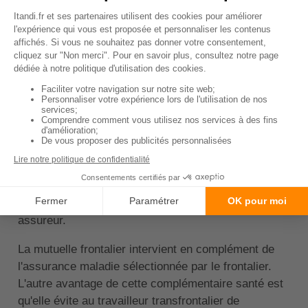
Pour choisir la complémentaire santé qui vous
correspond le mieux, il est recommandé de
comparer les offres disponibles
. Mais avant de
passer à la comparaison, vous devez faire une liste
de vos besoins et attentes. Cela vous permettra
d'affiner vos recherches et de gagner du temps par
la même occasion.
Notre
comparateur de mutuelle frontalier
est l'outil
idéal pour cet exercice. Gratuit et très pratique, il
vous permet d'avoir accès à un grand nombre de
devis. Vous n'aurez plus qu'à analyser les niveaux
de garantie et les prix proposés par chaque
assureur.
La mutuelle frontalier intervient en complément de
l'assurance maladie sélectionnée par le frontalier.
L'autre avantage de cette complémentaire santé est
qu'elle évite au travailleur transfrontalier de