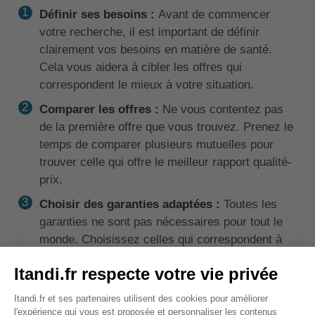
Définir ses besoins :
Avant de commencer
votre recherche, il est important de définir
clairement vos besoins en matière de santé.
Cela vous aidera à cibler les offres qui
correspondent le mieux à votre situation.
Comparer les offres :
Ne vous contentez pas
de la première offre que vous trouvez. Prenez le
temps de comparer plusieurs mutuelles pour
trouver celle qui offre le meilleur rapport qualité-
prix.
Choisir des garanties adaptées :
Toutes les
garanties ne sont pas nécessaires pour tout le
monde. Choisissez celles qui correspondent à
vos besoins pour éviter de payer pour des
services dont vous n'avez pas besoin.
Vérifier les exclusions et les plafonds :