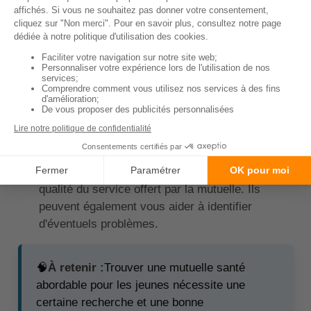
Certaines mutuelles peuvent exclure certains
types de soins ou imposer des plafonds de
remboursement. Assurez-vous de bien
comprendre ces limitations avant de souscrire.
Considérer les réseaux de soins :
Certaines
mutuelles proposent des réseaux de soins qui
offrent des tarifs préférentiels. Cela peut vous
aider à économiser sur vos dépenses de santé.
Consulter les avis clients :
Les avis des autres
clients peuvent vous donner une idée de la
qualité du service offert par la mutuelle. Ils
peuvent également vous aider à identifier
d'éventuels problèmes.
🧠
À retenir :
Trouver une mutuelle santé
abordable pour les jeunes nécessite une
certaine recherche et une bonne