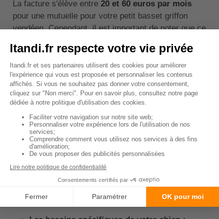
La facture s'élève entre
20 et 60 euros par mois
pour une mutuelle pour votre petit basset griffon
vendéen. Cependant, il est important de noter que ce
coût peut augmenter si votre chien a des problèmes
de santé existants ou à mesure qu'il vieillit.
↑ Sommaire
Comment savoir quelle est
la meilleure assurance pour
un petit basset griffon
vendéen ?
Choisir la meilleure assurance pour votre petit
basset griffon vendéen
dépend de plusieurs facteurs.
Voici quelques points à considérer :