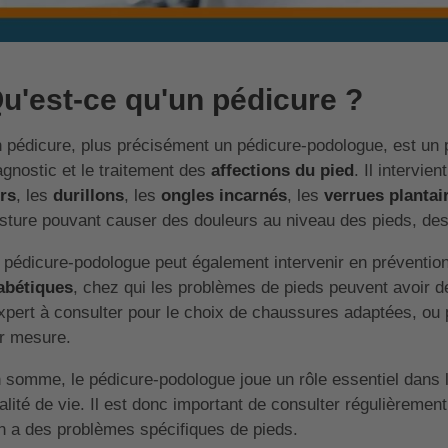
u'est-ce qu'un pédicure ?
 pédicure, plus précisément un pédicure-podologue, est un p
agnostic et le traitement des
affections du pied
. Il intervie
rs
, les
durillons
, les
ongles incarnés
, les
verrues plantai
sture pouvant causer des douleurs au niveau des pieds, de
 pédicure-podologue peut également intervenir en préventi
abétiques
, chez qui les problèmes de pieds peuvent avoir d
expert à consulter pour le choix de chaussures adaptées, ou p
r mesure.
 somme, le pédicure-podologue joue un rôle essentiel dans le
alité de vie. Il est donc important de consulter régulièrement
on a des problèmes spécifiques de pieds.