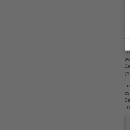
↑ 
Q
p
La
so
Ce
(A
Le
es
Sé
10