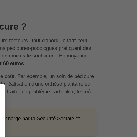
cure ?
rs facteurs. Tout d'abord, le tarif peut
ins pédicures-podologues pratiquent des
rifs comme ils le souhaitent. En moyenne,
t 60 euros
.
le coût. Par exemple, un soin de pédicure
 réalisation d'une orthèse plantaire sur
 traiter un problème particulier, le coût
en charge par la Sécurité Sociale et