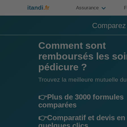
itandi
.fr
Assurance
F
Comparez e
Comment sont
remboursés les soi
pédicure ?
Trouvez la meilleure mutuelle 
👉Plus de 3000 formules
comparées
👉Comparatif et devis en
quelques clics