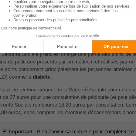
Sommaire
uelle est la prise en charge de 
our des soins de pédicure ?
 Sécurité Sociale prend en charge une partie des soins de pé
ins de pédicurie prescrits par un médecin et réalisés par u
s soins concernent principalement les personnes atteintes 
LD) comme le
diabète
.
 taux de remboursement de la Sécurité Sociale pour ces soin
t de 27 euros pour une consultation de pédicurie (et peut alle
curité Sociale rembourse 16,20 euros par consultation. Le re
,80 euros, sans compter les éventuels dépassements d'hono
🚨
Important
: Bien choisir sa mutuelle pour compléter ce