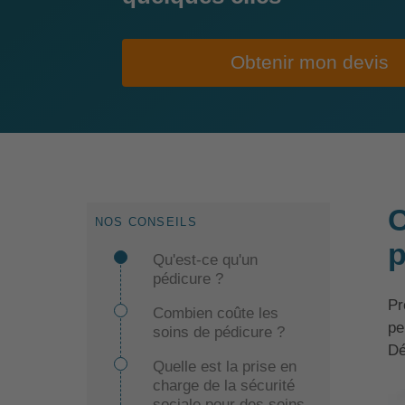
Obtenir mon devis
C
NOS CONSEILS
p
Qu'est-ce qu'un
pédicure ?
Pr
Combien coûte les
pe
soins de pédicure ?
Dé
Quelle est la prise en
charge de la sécurité
sociale pour des soins