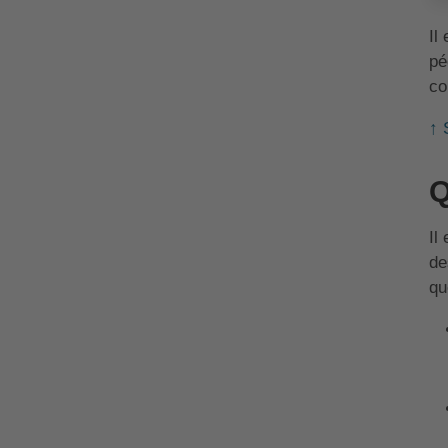
Il
pé
co
↑ 
Q
Il
de
qu