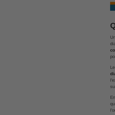
Q
Un
di
co
po
Le
di
l'
su
En
qu
l'