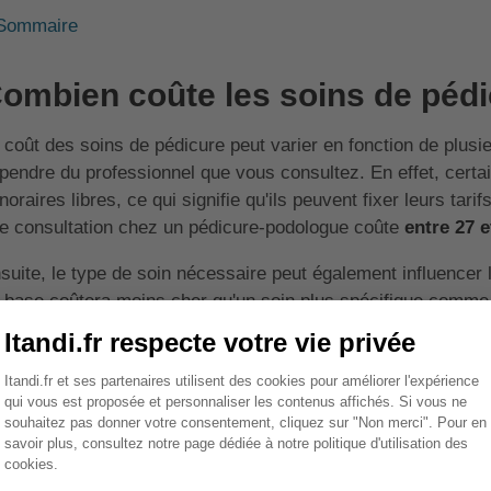
Sommaire
ombien coûte les soins de pédi
 coût des soins de pédicure peut varier en fonction de plusieu
pendre du professionnel que vous consultez. En effet, certa
noraires libres, ce qui signifie qu'ils peuvent fixer leurs ta
e consultation chez un pédicure-podologue coûte
entre 27 e
suite, le type de soin nécessaire peut également influencer 
 base coûtera moins cher qu'un soin plus spécifique comme la
sure. De plus, si vous avez besoin de plusieurs séances pour
tal sera plus élevé.
✍️
À noter
: Certains soins de pédicure peuvent être pris 
votre mutuelle, ce qui peut réduire le coût à votre charge.