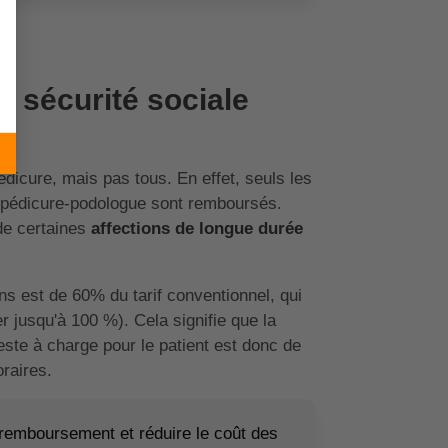
la sécurité sociale
dicure, mais pas tous. En effet, seuls les
n pédicure-podologue sont remboursés.
de certaines
affections de longue durée
s est de 60% du tarif conventionnel, qui
r jusqu'à 100 %). Cela signifie que la
ste à charge pour le patient est donc de
raires.
 remboursement et réduire le coût des