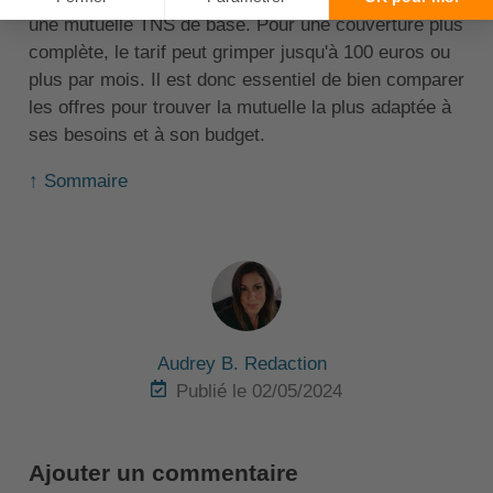
une mutuelle TNS de base. Pour une couverture plus
complète, le tarif peut grimper jusqu'à 100 euros ou
plus par mois. Il est donc essentiel de bien comparer
les offres pour trouver la mutuelle la plus adaptée à
ses besoins et à son budget.
↑ Sommaire
Audrey B. Redaction
Publié le 02/05/2024
Ajouter un commentaire