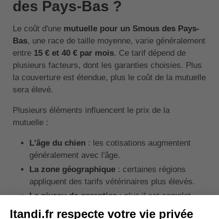
des Pays-Bas ?
Le coût d'une
mutuelle pour un Smous des Pays-
Bas
, une race de taille moyenne, varie généralement
entre
15 € et 40 € par mois
. Ce tarif dépend de
plusieurs facteurs, dont les garanties choisies. Plus
la couverture est étendue, plus le coût de la mutuelle
sera élevé.
Plusieurs éléments influencent le prix de la
mutuelle :
L'âge du chien
: les cotisations augmentent
généralement avec l'âge.
La zone géographique
: certaines régions
appliquent des tarifs vétérinaires plus élevés.
Le niveau de garanties
: plus il est complet,
plus le coût grimpe.