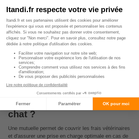
portées non désirées.
Identification (puce ou tatouage)
: obligatoire
et précieuse en cas de fugue ou de perte.
💡
À savoir
: Un chat identifié a beaucoup
plus de chances d'être retrouvé.
↑ Sommaire
Pourquoi souscrire une
mutuelle santé pour son
chat ?
Une mutuelle permet de couvrir les frais vétérinaires
et d'assurer une prise en charge optimale en cas de