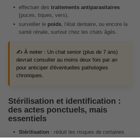
effectuer des
traitements antiparasitaires
(puces, tiques, vers),
surveiller le
poids
, l'état dentaire, ou encore la
santé rénale, surtout chez les chats âgés.
✍️
À noter
: Un chat senior (plus de 7 ans)
devrait consulter au moins deux fois par an
pour anticiper d'éventuelles pathologies
chroniques.
Stérilisation et identification :
des actes ponctuels, mais
essentiels
Stérilisation
: réduit les risques de certaines
maladies (tumeurs, infections) et évite les