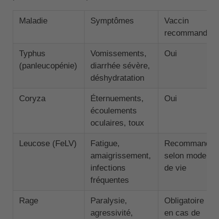
Maladie
Symptômes
Vaccin
recommandé
Typhus
Vomissements,
Oui
(panleucopénie)
diarrhée sévère,
déshydratation
Coryza
Éternuements,
Oui
écoulements
oculaires, toux
Leucose (FeLV)
Fatigue,
Recommandé
amaigrissement,
selon mode
infections
de vie
fréquentes
Rage
Paralysie,
Obligatoire
agressivité,
en cas de