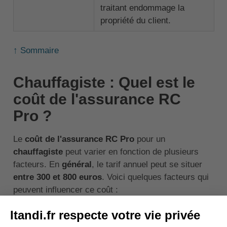
traitant endommage la
propriété du client.
↑ Sommaire
Chauffagiste : Quel est le
coût de l'assurance RC
Pro ?
Le
coût de l'assurance RC Pro
pour un
chauffagiste
peut varier en fonction de plusieurs
facteurs. En
général
, le tarif annuel peut se situer
entre 300 et 800 euros
. Voici quelques facteurs qui
peuvent influencer ce coût :
Le chiffre d'affaires :
Plus le chiffre d'affaires
de l'entreprise est élevé, plus le coût de