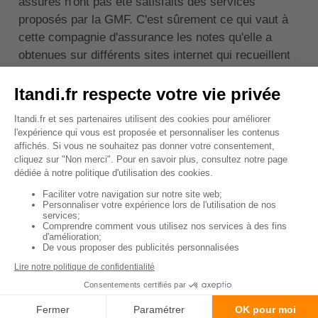
assurés n'ont pas été satisfaits des services
proposés par la GMF. C'est sûrement ce qui vaut à
cette compagnie d'assurance les notes qu'elle a
obtenues sur différents sites internet qui recueillent
des avis clients.
Site internet
Note
Nombre d'avis
sur 5
recueillis
Opinion
3,6
3 373
Assurances
Avis Vérifiés
4,3
9 172
Trustpilot
1,5
534
Chez Itandi.fr, nous pensons que l'assurance RC Pro
est l'une des plus intéressantes sur le marché,
surtout avec les
tarifs concurrentiels
qu'elle