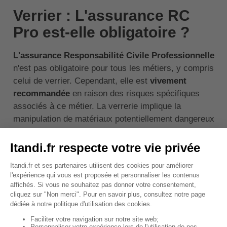
Verrier : L'assurance RC
Pro est-elle obligatoire ?
L'assurance Responsabilité Civile Professionnelle
n'est pas obligatoire pour tous les métiers, y compris
celui de verrier. Cependant, elle est
vivement
recommandée
en raison des risques spécifiques
associés à ce métier. La verrerie implique la
manipulation de matériaux potentiellement dangereux
et la production d'objets pouvant causer des
dommages à des tiers en cas de défauts ou
d'accidents.
Bien que la loi n'impose pas explicitement cette
assurance pour les verriers, certaines
situations
contractuelles
ou des exigences de certains clients
peuvent la rendre ainsi
nécessaire
. Par exemple,