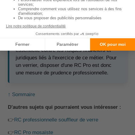
lors de la participation à des foires ou des
expositions, l'organisateur peut exiger une telle
couverture.
🧠À retenir :
Même si elle n'est pas
obligatoire, la RC Pro offre une protection
essentielle contre les risques financiers et
juridiques liés à l'exercice de ce métier. Pour
un verrier, disposer d'une RC Pro est donc
une mesure de prudence professionnelle.
↑ Sommaire
D'autres sujets qui pourraient vous intéresser :
👉
RC professionnelle souffleur de verre
👉
RC Pro mosaïste