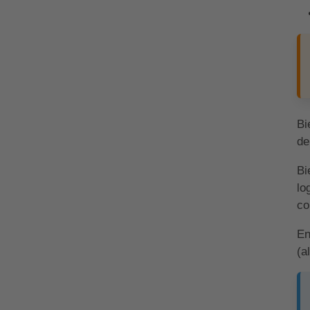
Bi
de
Bi
lo
co
En
(a