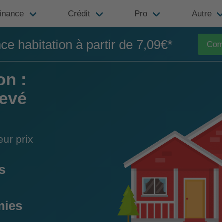
inance
Crédit
Pro
Autre
e habitation à partir de 7,09€*
Com
on :
levé
ur prix
s
mies