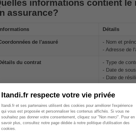
uelles informations contient le 
n assurance?
Informations
Détails
Coordonnées de l'assuré
- Nom et prén
- Adresse de l
Détails du contrat
- Type de cont
- Date de sous
- Date de résil
- Garanties so
Sinistres
- Date du sinis
- Nature du sin
- Circonstance
- Dommages c
- Indemnités 