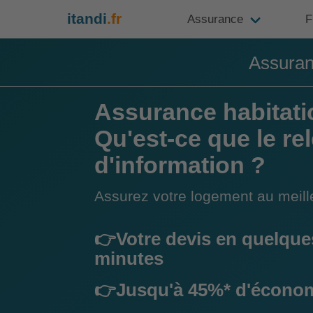
itandi
.fr
Assurance
F
Assuranc
Assurance habitati
Qu'est-ce que le re
d'information ?
Assurez votre logement au meille
👉Votre devis en quelque
minutes
👉Jusqu'à 45%* d'écono