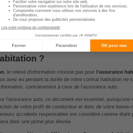
Résiliations du contrat
- Dates de rési
- Motifs de rési
Sommaire
xiste-t-il un relevé d'informati
abitation ?
on
, le relevé d'information n'existe pas pour
l'assurance hab
us avez eu pendant la durée de votre contrat habitation ne 
information, contrairement à ceux de l'assurance auto.
ur l'assurance auto, ce document est essentiel, puisqu'une m
nction de votre profil de conducteur et donc de votre bonus-
usieurs accidents responsables est considéré comme étant p
iera donc une prime plus élevée.