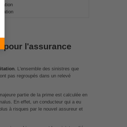
liation
liation
on pour l'assurance
itation
. L'ensemble des sinistres que
sont pas regroupés dans un relevé
ajeure partie de la prime est calculée en
malus. En effet, un conducteur qui a eu
lus à risques par le nouvel assureur et