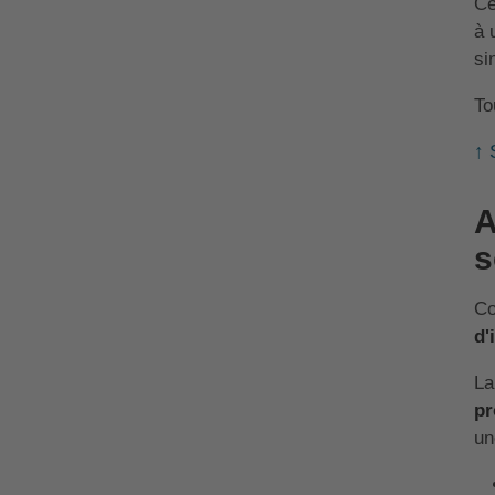
Ce
à 
si
To
↑ 
A
s
Co
d'
La
pr
un