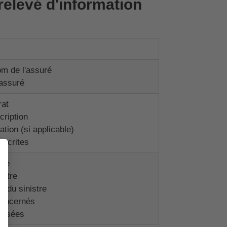
relevé d'information
om de l'assuré
'assuré
rat
cription
iation (si applicable)
uscrites
tre
istre
s du sinistre
oncernés
versées