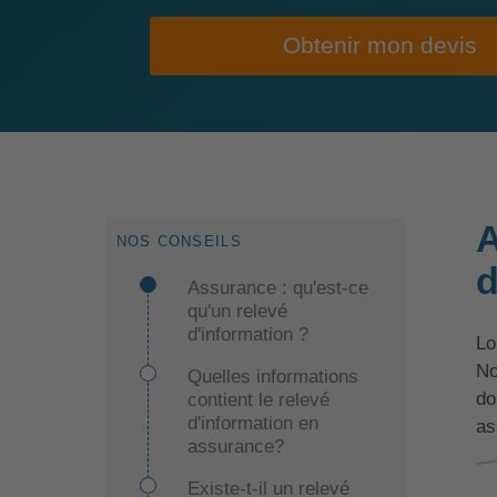
Obtenir mon devis
A
NOS CONSEILS
d
Assurance : qu'est-ce
qu'un relevé
d'information ?
Lo
No
Quelles informations
do
contient le relevé
d'information en
as
assurance?
Existe-t-il un relevé