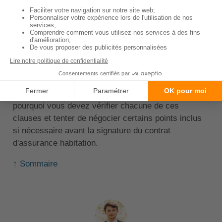
la
durée de validité du contrat
,
les motifs et la procédure de résiliation du
contrat.
Le délai de carence est la période en début de
contrat durant laquelle aucune garantie n'est valable,
même en cas de sinistre. Un
délai de carence
trop
long peut par exemple vous être préjudiciable. C'est
pourquoi vous devez vérifier chacune de ces
clauses et tenter de négocier certains points inclus
si nécessaire avant la signature du contrat
d'assurance habitation.
↑ Sommaire