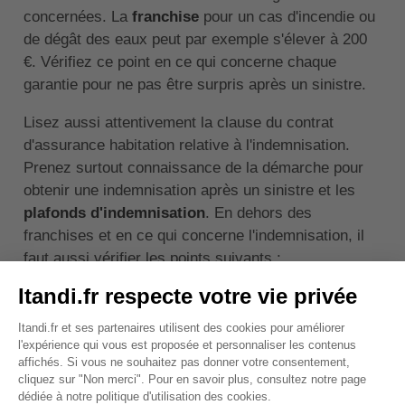
concernées. La
franchise
pour un cas d'incendie ou
de dégât des eaux peut par exemple s'élever à 200
€. Vérifiez ce point en ce qui concerne chaque
garantie pour ne pas être surpris après un sinistre.
Lisez aussi attentivement la clause du contrat
d'assurance habitation relative à l'indemnisation.
Prenez surtout connaissance de la démarche pour
obtenir une indemnisation après un sinistre et les
plafonds d'indemnisation
. En dehors des
franchises et en ce qui concerne l'indemnisation, il
faut aussi vérifier les points suivants :
le délai de carence,
les modalités de recours aux dispositions du
contrat,
les éventuelles évolutions de prime ou cotisation
annuelle,