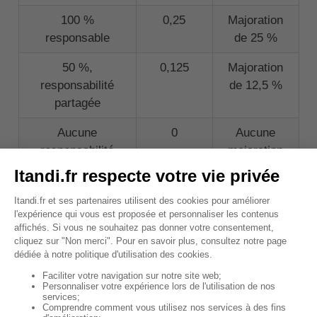
100 %
0,25
Majoration
responsable
de 25 %
50 %,
0,125
Majoration
responsabilité
de 12,5 %
partagée
Aucune
0
Aucune
responsabilité
majoration
L'impact d'un accident responsable sur un parking
est donc important, puisque votre prime est
augmentée de 25 %. Si vous aviez une prime de 500
€ à l'année, elle passera alors à 625 €.
😉
Astuce :
sachez que si vous avez un
bonus-malus de 50 %, soit le maximum,