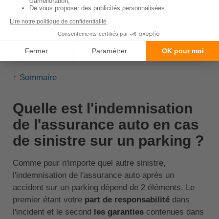
depuis plus de 3 ans, votre premier sinistre
responsable n'entraînera pas de malus. C'est
une manière pour les assureurs de
récompenser les bons conducteurs.
↑ Sommaire
Quelle est l'indemnisation
de l'assurance auto en cas
de sinistre sur un parking ?
Comme pour n'importe quel autre sinistre,
l'indemnisation de l'assurance auto après un
accident sur un parking dépend de 2 éléments. Le
premier étant votre
part de responsabilité
dans
l'incident et le second
les garanties
contenues dans