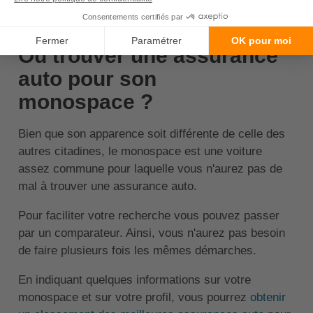
↑ Sommaire
Où trouver une assurance
auto pour son
monospace ?
Bien que son apparence soit différente de celle des
autres citadines, le monospace est une voiture
assez commune pour laquelle vous n'aurez pas de
mal à trouver une assurance auto.
Pour faciliter votre recherche vous pouvez passer
par un comparateur. Ainsi, vous n'aurez pas besoin
de faire plusieurs fois les mêmes démarches.
En indiquant quelques informations sur votre
monospace et sur votre profil, vous pourrez
obtenir