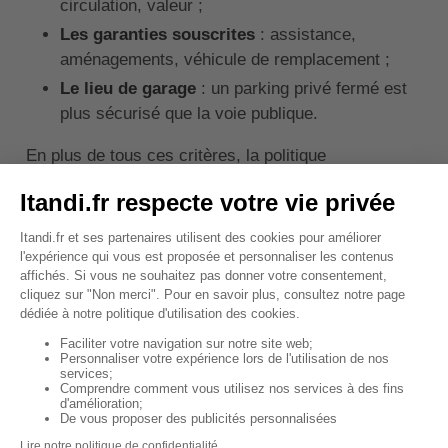
circulation, valeur ;
Les garanties souscrites
: assistance,
aménagements, véhicule de remplacement ;
Le lieu de garage
: un parking privé fermé est
plus sécurisé que la voie publique.
En plus de tous ces critères, la politique
commerciale de la compagnie entre en compte dans
le calcul de la prime.
Le prix est donc extrêmement variable en fonction de
tous ces éléments. Bien qu'il soit difficile de donner
le prix de l'assurance pour un monospace, tant il y a
de modèles différents, sachez que cela peut aller de
300 € à 1 000 € par an
. Il est possible que la prime
soit plus élevée si votre véhicule est neuf et que
vous souscrivez une formule tous risques avec
plusieurs garanties optionnelles.