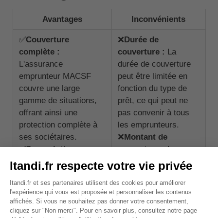
Avantages
Inconvénients
✅
Couverture
❌
Durée de
complète :
couverture :
La
L'assurance
durée de couverture
emprunteur MACSF
peut être limitée en
couvre une large
fonction du type de
gamme de situations,
prêt, ce qui peut ne
offrant ainsi une
pas convenir à tous
protection complète à
les emprunteurs.
ses sociétaires.
❌
Montant de
✅
Souscription
couverture :
Le
facilitée :
La
montant de
souscription est
couverture peut être
facilitée et sécurisée,
limité en fonction de
réalisable en un temps
la profession de
record avec l'aide d'un
l'emprunteur.