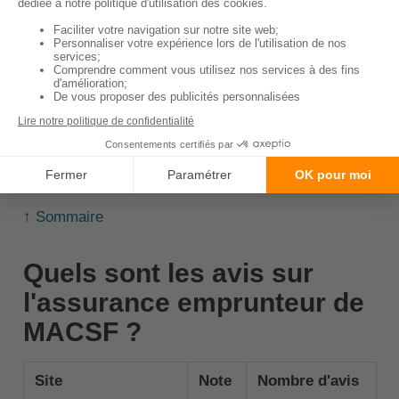
conseiller MACSF en
agence.
✅
Gestion des
démarches :
Si vous
souhaitez changer
d'assurance, MACSF
s'occupe de toutes les
démarches pour vous.
↑ Sommaire
Quels sont les avis sur
l'assurance emprunteur de
MACSF ?
Site
Note
Nombre d'avis