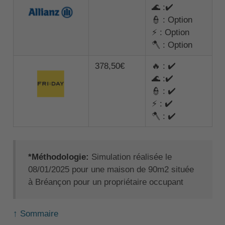
🌊 :✔️
👮 : Option
⚡ : Option
🪓 : Option
378,50€
🔥 : ✔️
🌊 :✔️
👮 : ✔️
⚡ : ✔️
🪓 : ✔️
*Méthodologie:
Simulation réalisée le
08/01/2025 pour une maison de 90m2 située
à Bréançon pour un propriétaire occupant
↑ Sommaire