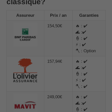
classique?
Assureur
Prix / an
Garanties
154,50€
🔥 : ✔️
🌊 :✔️
👮 : ✔️
⚡ : ✔️
🪓 : Option
157,94€
🔥 : ✔️
🌊 :✔️
👮 : ✔️
⚡ : ✔️
🪓 : ✔️
249,00€
🔥 : ✔️
🌊 :✔️
👮 : ✔️