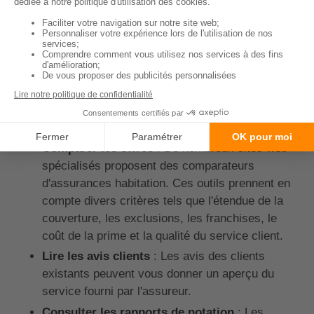
Obtenir un classement des meilleures assurances
maison nécessite une certaine méthodologie. En
effet, une assurance qui convient parfaitement à une
personne peut ne pas être la meilleure pour une
autre. Voici quelques astuces pour effectuer cette
tâche.
Comparer les offres
: De nombreux sites web
spécialisés proposent des comparateurs
d'assurances habitation. Ces outils prennent en
compte divers critères tels que l'étendue de la
couverture, les exclusions, les franchises, le
coût de la prime et la qualité du service client.
Lire les avis clients
: Les avis des clients
existants peuvent vous donner un aperçu du
service fourni par l'assureur.
Consulter les rapports de notation
: Les