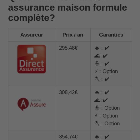
assurance maison formule
complète?
Assureur
Prix / an
Garanties
295,48€
🔥 : ✔️
🌊 :✔️
👮 : ✔️
⚡ : Option
🪓 : ✔️
308,42€
🔥 : ✔️
🌊 :✔️
👮 : Option
⚡ : Option
🪓 : Option
354,74€
🔥 : ✔️