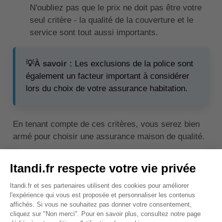
N'oubliez pas que le prix ne doit pas être votre
seul critère - la qualité de la couverture et le
service sont tout aussi importants.
💡À savoir :
Les exclusions de la police sont
également un facteur important à considérer
lors du choix de votre assurance habitation.
En tenant compte de ces critères, vous serez bien
armé pour choisir une assurance maison de qualité.
↑ Sommaire
Comment obtenir un
classement des meilleures
assurances maison?