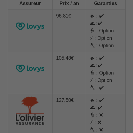
Assureur
Prix / an
Garanties
96,81€
🔥 : ✔️
🌊 :✔️
👮 : Option
⚡ : Option
🪓 : Option
105,48€
🔥 : ✔️
🌊 :✔️
👮 : Option
⚡ : Option
🪓 : ✔️
127,50€
🔥 : ✔️
🌊 :✔️
👮 : ❌
⚡ : ❌
🪓 : ❌