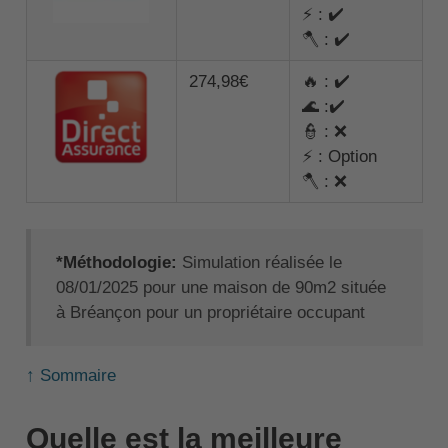
⚡ : ✔️
🪓 : ✔️
274,98€
🔥 : ✔️
🌊 :✔️
👮 : ❌
⚡ : Option
🪓 : ❌
*Méthodologie:
Simulation réalisée le
08/01/2025 pour une maison de 90m2 située
à Bréançon pour un propriétaire occupant
↑ Sommaire
Quelle est la meilleure