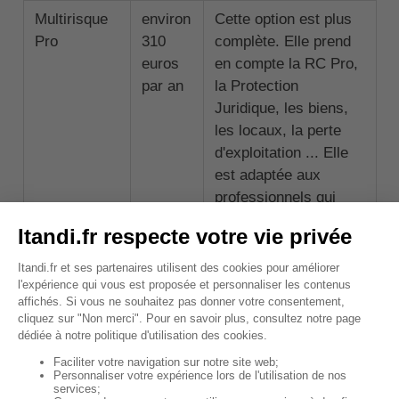
Multirisque
environ
Cette option est plus
Pro
310
complète. Elle prend
euros
en compte la RC Pro,
par an
la Protection
Juridique, les biens,
les locaux, la perte
d'exploitation ... Elle
est adaptée aux
professionnels qui
possèdent une grande
entreprise et un
chiffre d'affaires
conséquent.
🧠À retenir :
si vous êtes auto entrepreneur,
sachez que tous les contrats disponibles ne