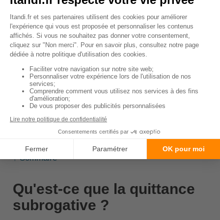
insuffisante.
Une fois signée,
il est presque impossible de
contester la quittance d'indemnité
. Et ce, même si
vous intentez une action au tribunal.
C'est pourquoi, si vous pensez que vous n'êtes pas
indemnisé à la hauteur des préjudices subis, il est
préférable de ne pas signer ce document. Là vous
pourrez contester le montant des indemnités auprès
de votre assureur et essayez de l'ajuster à hauteur
de ce que vous espériez.
↑ Sommaire
Qu'est-ce que la quittance
subrogative ?