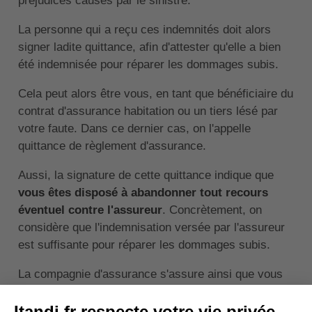
préjudices causés par le sinistre.
La personne qui a reçu ces indemnités doit alors
signer ladite quittance, afin d'attester qu'elle a bien
été indemnisée pour réparer les dommages subis.
Cela peut alors être vous, en tant que bénéficiaire du
contrat d'assurance habitation ou un tiers lésé par
votre faute. Dans ce dernier cas, on l'appelle
quittance de règlement d'assurance.
Aussi, la signature de cette quittance indique que
vous êtes disposé à abandonner tout recours
éventuel contre l'assureur
. Concrètement, on
considère que l'indemnisation versée par l'assureur
est suffisante pour réparer les dommages subis.
La compagnie d'assurance s'assure ainsi que vous
ne tenterez pas d'action de justice contre elle, si
jamais vous considérez que la somme versée est