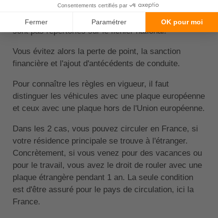
sanctions ne s'appliquent parfois pas lorsque vous
conduisez avec un véhicule étranger, puisqu'ils ne
sont pas répertoriés sur le fichier national.
Vous évitez alors la perte de point, la sanction
financière et l'ajout d'antécédents de conduite.
Pour connaître les règles en vigueur, il faut
distinguer les véhicules avec une plaque européenne
et ceux avec une plaque hors de l'Union européenne.
Dans les 2 cas, vous pouvez circuler en France, si
votre résidence principale se trouve à l'étranger.
Concrètement, si vous venez pour des vacances ou
pour le travail, vous avez le droit de rouler avec une
plaque étrangère pendant 1 an. La seule condition
est d'être assuré pour le pays de circulation, ici la
France.