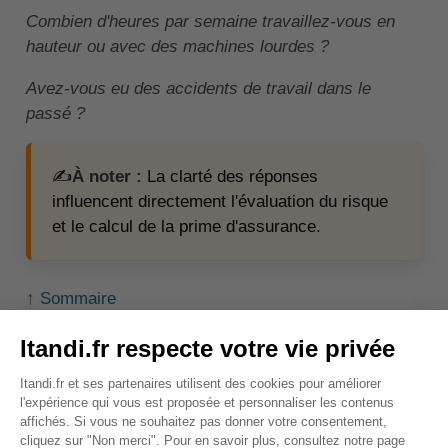
Combien d'heures par semaine travaillez-vous en
hauteur ou avec des machines lourdes ?
Avez-vous eu des accidents de travail dans le
passé ?
✍️
À noter :
La clarté des réponses
influencent directement l'évaluation du risque
et le calcul de la prime d'assurance.
↑ Sommaire
Comment choisir la bonne
assurance de prêt en tant
que bucheron ?