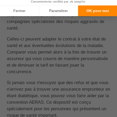
pour tenter de trouver un assureur qui accepte de
vous couvrir. Sur l'outil que nous mettons à votre
disposition, vous pouvez trouver plusieurs
compagnies spécialistes des risques aggravés de
santé.
Celles-ci peuvent adapter le contrat à votre état de
santé et aux éventuelles évolutions de la maladie.
Comparer vous permet alors à la fois de trouver un
assureur qui vous couvre de manière personnalisée
et de diminuer le tarif en faisant jouer la
concurrence.
Si jamais vous n'essuyez que des refus et que vous
n'arrivez pas à trouver une assurance emprunteur en
étant diabétique, vous pouvez vous faire aider par la
convention AERAS. Ce dispositif est conçu
spécialement pour les personnes qui présentent un
risque de santé important.