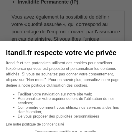
Invalidité Permanente (IP)
.
Vous avez également la possibilité de définir
votre « quotité assurée », qui correspond au
pourcentage de l'emprunt couvert par l'assurance
en cas de sinistre. Si vous êtes l'unique
emprunteur, le taux de couverture sera
automatiquement de 100 %.
🚨
Important
: Les conditions de mise en jeu
de ces garanties sont détaillées dans le
contrat d'assurance.
↑ Sommaire