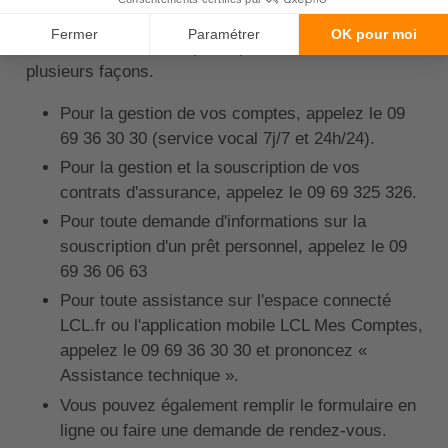
Joindre LCL :
Contacter LCL est simple et peut être fait de
plusieurs façons.
Pour la gestion de vos comptes, appelez le 09
69 36 30 30 (service vocal 7j/7 et 24h/24).
Pour la gestion et la souscription de vos
contrats d'assurance, appelez le 09 69 325 326.
Pour toute demande d'informations sur la
souscription d'un prêt personnel, appelez le 09
69 36 06 63
Pour toute assistance sur l'espace connecté
LCL.fr ou l'application mobile LCL Mes Comptes,
appelez le 09 69 36 30 30 et prononcez «
Assistance technique ».
Vous pouvez également remplir le formulaire en
ligne ou faire une demande de rendez-vous.