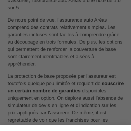
d'assurés, l'assurance auto Aréas a une note de 1,6
sur 5.
De notre point de vue, l'assurance auto Aréas
comprend des contrats relativement simples. Les
garanties incluses sont faciles à comprendre grâce
au découpage en trois formules. De plus, les options
qui permettent de renforcer la couverture de base
sont clairement identifiables et aisées à
appréhender.
La protection de base proposée par l'assureur est
toutefois quelque peu limitée et requiert de
souscrire
un certain nombre de garanties
disponibles
uniquement en option. On déplore aussi l'absence de
simulateur de devis en ligne et d'indication sur les
prix appliqués par l'assureur. De même, il est
regrettable de voir que les franchises pour les
dommages aux véhicules et aux personnes sont