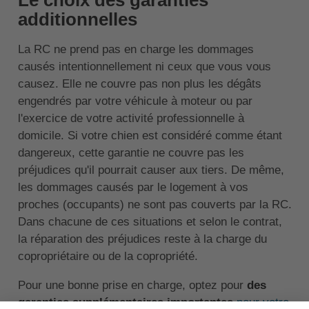
additionnelles
La RC ne prend pas en charge les dommages
causés intentionnellement ni ceux que vous vous
causez. Elle ne couvre pas non plus les dégâts
engendrés par votre véhicule à moteur ou par
l'exercice de votre activité professionnelle à
domicile. Si votre chien est considéré comme étant
dangereux, cette garantie ne couvre pas les
préjudices qu'il pourrait causer aux tiers. De même,
les dommages causés par le logement à vos
proches (occupants) ne sont pas couverts par la RC.
Dans chacune de ces situations et selon le contrat,
la réparation des préjudices reste à la charge du
copropriétaire ou de la copropriété.
Pour une bonne prise en charge, optez pour
des
garanties supplémentaires importantes
pour votre