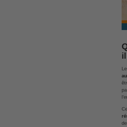
Q
i
Le
au
êt
pa
l'
Ce
ré
de