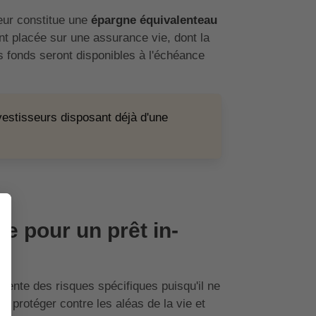
teur constitue une
épargne équivalenteau
t placée sur une assurance vie, dont la
es fonds seront disponibles à l'échéance
nvestisseurs disposant déjà d'une
e pour un prêt in-
résente des risques spécifiques puisqu'il ne
 protéger contre les aléas de la vie et