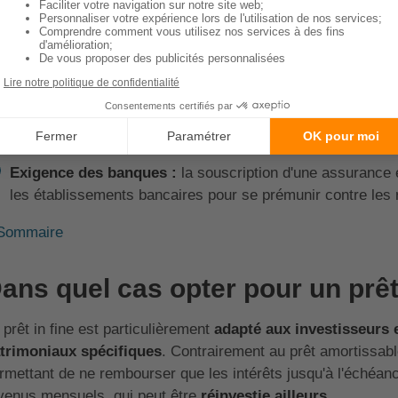
rantir le remboursement du prêt, souscrire une assurance est
Protection de l'emprunteur et du prêteur :
en cas de déc
l'assurance couvre le remboursement du prêt, évitant ainsi
Gestion des risques spécifiques au prêt in-fine :
le cap
du contrat, maintenant un capital restant dû élevé tout au 
pour le prêteur.
Exigence des banques :
la souscription d'une assurance 
les établissements bancaires pour se prémunir contre le
Sommaire
ans quel cas opter pour un prêt 
 prêt in fine est particulièrement
adapté aux investisseurs 
trimoniaux spécifiques
. Contrairement au prêt amortissable
rmettant de ne rembourser que les intérêts jusqu'à l'échéanc
venus mensuels, qui peut être
réinvestie ailleurs
.