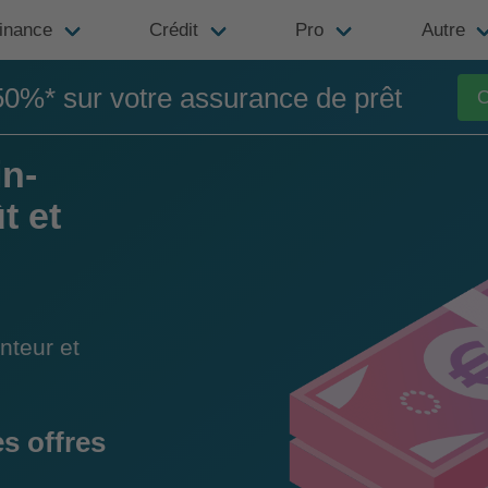
inance
Crédit
Pro
Autre
50%* sur votre assurance de prêt
C
in-
t et
nteur et
s offres