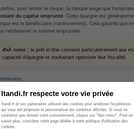
utefois, pour limiter le risque, la banque exige que l'emprun
ntant du capital emprunté
. Cette épargne est généralemen
nque est le bénéficiaire (nantissement). Cela garantit que l
ur rembourser la somme empruntée.
✍️À noter :
le prêt in fine convient particulièrement aux i
capacité d'épargne et souhaitant optimiser leur fiscalité.
Sommaire
ourquoi souscrire une assuranc
ine ?
 prêt in-fine, souvent utilisé pour l'investissement locatif, p
évoit le remboursement du capital qu'à son échéance. Pour se