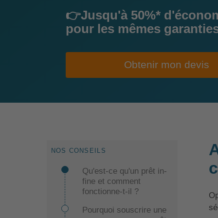
👉Jusqu'à 50%* d'écono
pour les mêmes garantie
Obtenir mon devis
A
NOS CONSEILS
c
Qu'est-ce qu'un prêt in-
fine et comment
fonctionne-t-il ?
Op
sé
Pourquoi souscrire une