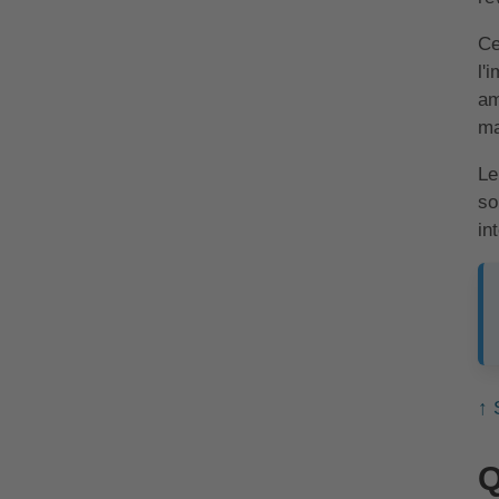
Ce
l'
am
ma
Le
so
in
↑ 
Q