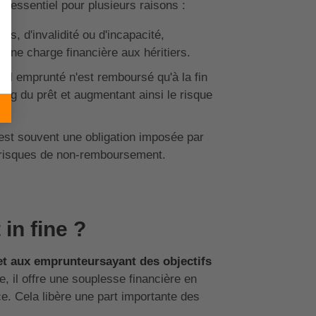
 essentiel pour plusieurs raisons :
ès, d'invalidité ou d'incapacité,
 une charge financière aux héritiers.
ital emprunté n'est remboursé qu'à la fin
long du prêt et augmentant ainsi le risque
est souvent une obligation imposée par
s risques de non-remboursement.
in fine ?
et aux emprunteursayant des objectifs
, il offre une souplesse financière en
e. Cela libère une part importante des