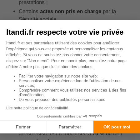
prestations ;
Certains
actes non pris en charge
par la
Sécurité sociale.
Certaines mutuelles proposent également des
forfaits chirurgie spécifiques
, utiles en cas
d'intervention lourde ou réalisée dans une clinique
privée.
Et pour les soins avant et après
l'opération ?
Les soins entourant une intervention chirurgicale
sont également remboursés partiellement par
l'Assurance Maladie :
💉 Une
consultation préopératoire
avec un
anesthésiste est remboursée à
70 %
du tarif