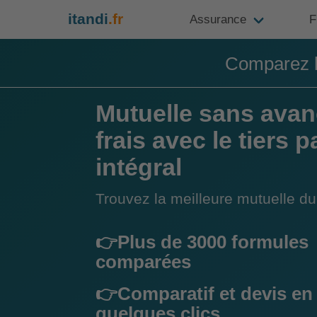
itandi
.fr
Assurance
F
Comparez l
Mutuelle sans avan
frais avec le tiers 
intégral
Trouvez la meilleure mutuelle 
👉Plus de 3000 formules
comparées
👉Comparatif et devis en
quelques clics