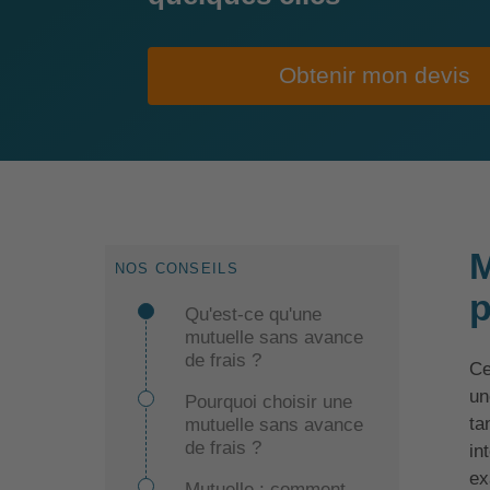
Obtenir mon devis
M
NOS CONSEILS
p
Qu'est-ce qu'une
mutuelle sans avance
de frais ?
Ce
un
Pourquoi choisir une
ta
mutuelle sans avance
de frais ?
in
ex
Mutuelle : comment