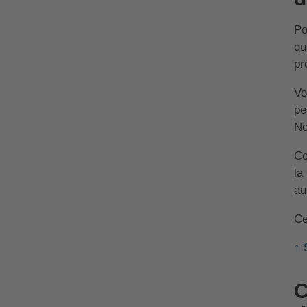
Po
qu
pr
Vo
pe
No
Co
la
au
Ce
↑ 
C