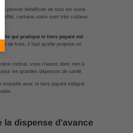
de pouvoir bénéficier de tous les soins
 effet, certains soins sont très coûteux
is.
elle qui pratique le tiers payant est
 de frais, il faut qu'elle propose un
otre contrat, vous n'aurez donc rien à
t pour les grandes dépenses de santé.
mutuelle avec le tiers payant intégral
eable.
e la dispense d'avance