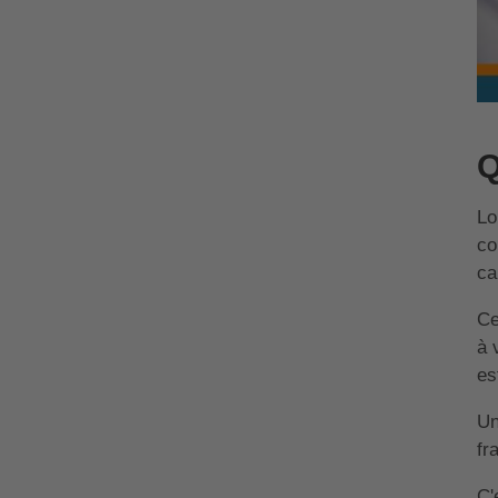
Q
Lo
co
ca
Ce
à 
es
Un
fr
C'