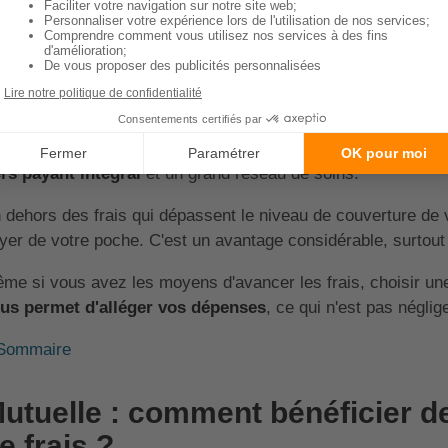
oisir une mutuelle sans avance de frais, c'est vous assurer 
nt vous avez besoin, sans vous inquiéter de votre budget. En
 il se peut que vous n'ayez pas les moyens d'avancer les fra
ur éviter de vous priver de certains soins,
choisir une mutu
téressant
. Pour qu'une complémentaire santé soit sans avance
ers payant intégral
et un grand réseau de soins.
 dehors des frais qui dépassent le niveau de couverture de v
yer de votre poche. C'est un avantage considérable, surtou
me si vous avez les moyens d'avancer les frais, choisir une 
us permet d'alléger vos dépenses
, ce qui n'est pas néglig
Sommaire
utuelle : comment bénéficier d
e frais ?