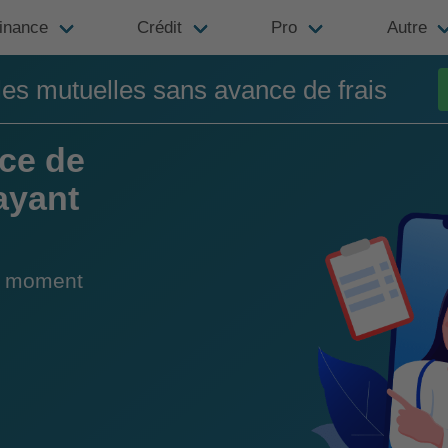
inance
Crédit
Pro
Autre
es mutuelles sans avance de frais
ce de
payant
du moment