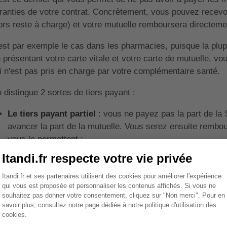
ranties de votre contrat. Concrètement, vous pouvez recevoi
ors reste à charge) et votre mutuelle remboursera directemen
est par exemple le cas dans les pharmacies, puisque la plupar
 présentant votre carte vitale et votre carte de mutuelle, vo
i n'est pas pris en charge par votre complémentaire santé.
 distingue 2 sortes de tiers payant :
Le tiers payant partiel
: vous ne payez pas la part de la 
avancer la part de la mutuelle. Vous serez ensuite rembou
vous le permettent ;
Le tiers payant intégral
: vous n'avez rien à avancer, dans
votre complémentaire santé.
Sommaire
ourquoi choisir une mutuelle sa