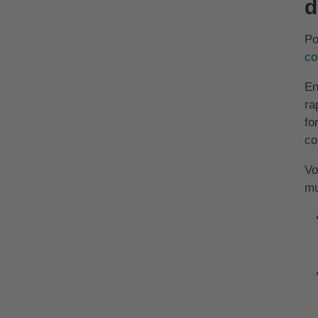
d
Po
co
En
ra
fo
co
Vo
mu